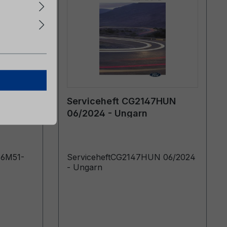
lt)
Serviceheft CG2147HUN
06/2024 - Ungarn
)6M51-
ServiceheftCG2147HUN 06/2024
- Ungarn