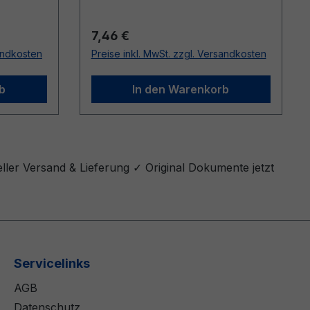
Regulärer Preis:
7,46 €
sandkosten
Preise inkl. MwSt. zzgl. Versandkosten
b
In den Warenkorb
ler Versand & Lieferung ✓ Original Dokumente jetzt
Servicelinks
AGB
Datenschutz