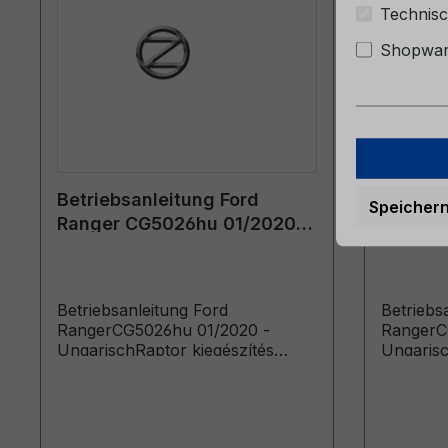
Technisc
Shopware
Betriebsanleitung Ford
Betrieb
Speicher
Ranger CG5026hu 01/2020 -
Ranger
Ungarisch
Ungari
Betriebsanleitung Ford
Betriebs
RangerCG5026hu 01/2020 -
RangerC
UngarischRaptor kiegészítés
Ungarisc
(Következő időponttól gyártott
(Követke
gépkocsik: 2020. 03. 09.
gépkocsik
Következő időpontig gyártott
gépkocsik: 2021. 06. 13.)