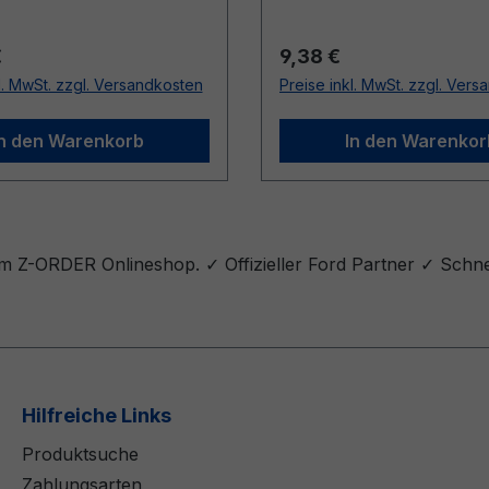
r Preis:
Regulärer Preis:
€
9,38 €
l. MwSt. zzgl. Versandkosten
Preise inkl. MwSt. zzgl. Ver
In den Warenkorb
In den Warenkor
m Z-ORDER Onlineshop. ✓ Offizieller Ford Partner ✓ Schnel
Hilfreiche Links
Produktsuche
Zahlungsarten