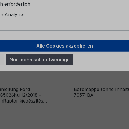
h erforderlich
 Analytics
Alle Cookies akzeptieren
sanleitung Ford
Bordmappe (ohne Inha
n
Nur technisch notwendige
 CG5026hu 12/2018 -
6M51-7057-BA
sch
anleitung Ford
Bordmappe (ohne Inhalt
G5026hu 12/2018 -
7057-BA
hRaptor kiegészítés
ző időponttól gyártott
: 2019. 01. 28.)