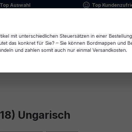
Top Auswahl
Top Kundenzufri
tikel mit unterschiedlichen Steuersätzen in einer Bestellun
tet das konkret für Sie? – Sie können Bordmappen und Ben
ündeln und zahlen somit auch nur einmal Versandkosten.
Estnisch
Finnisch
Französisch
Griechisch
esisch
Rumänisch
Russisch
Schwedisch
Sl
18) Ungarisch