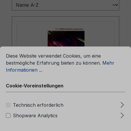
ationen ...
Cookie-Voreinstellungen
Diese Website verwendet Cookies, um eine
bestmögliche Erfahrung bieten zu können.
Mehr
Informationen ...
Cookie-Voreinstellungen
Betriebsanleitung Ford Fiesta
CG3545lv 02/2011 - Lettisch
Technisch erforderlich
Shopware Analytics
Betriebsanleitung Ford FiestaCG3545lv
02/2011 - LettischSavininko vadovas