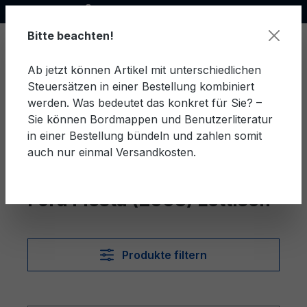
Offizieller Ford Partner
alt springen
Bitte beachten!
Ab jetzt können Artikel mit unterschiedlichen
Steuersätzen in einer Bestellung kombiniert
Ware
werden. Was bedeutet das konkret für Sie? –
Sie können Bordmappen und Benutzerliteratur
in einer Bestellung bündeln und zahlen somit
auch nur einmal Versandkosten.
Lettisch
Fiesta (2008)
Ford Fiesta (2008) Lettisch
Produkte filtern