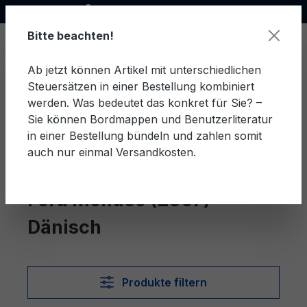
Offizieller Ford Partner
alt springen
Bitte beachten!
Ab jetzt können Artikel mit unterschiedlichen
Steuersätzen in einer Bestellung kombiniert
Ware
werden. Was bedeutet das konkret für Sie? –
Sie können Bordmappen und Benutzerliteratur
in einer Bestellung bündeln und zahlen somit
auch nur einmal Versandkosten.
Dänisch
Mondeo (2007)
Ford Mondeo (2007)
Dänisch
Produkte filtern