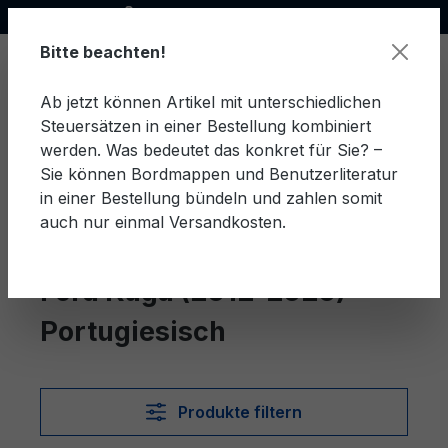
Offizieller Ford Partner
alt springen
Bitte beachten!
Ab jetzt können Artikel mit unterschiedlichen
Steuersätzen in einer Bestellung kombiniert
Ware
werden. Was bedeutet das konkret für Sie? –
Sie können Bordmappen und Benutzerliteratur
in einer Bestellung bündeln und zahlen somit
auch nur einmal Versandkosten.
Portugiesisch
Kuga (2012-2020)
Ford Kuga (2012-2020)
Portugiesisch
Produkte filtern