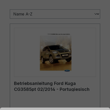
Betriebsanleitung Ford Kuga
CG3585pt 02/2014 - Portugiesisch
ationen ...
Cookie-Voreinstellungen