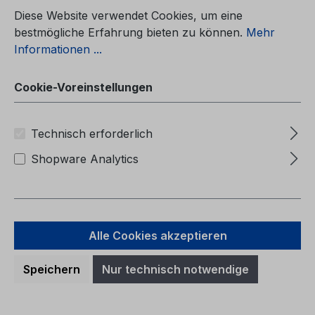
Betriebsanleitung Ford KugaCG3585pt
02/2014 - PortugiesischManual do
Diese Website verwendet Cookies, um eine
proprietário (Veículos fabricados a partir
bestmögliche Erfahrung bieten zu können.
Mehr
de: 10/03/2014 Veículos fabricados até:
Informationen ...
07/09/2014)
Cookie-Voreinstellungen
Regulärer Preis:
Technisch erforderlich
40,69 €
Preise inkl. MwSt. zzgl. Versandkosten
Shopware Analytics
In den Warenkorb
Alle Cookies akzeptieren
Speichern
Nur technisch notwendige