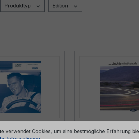
Produkttyp
Edition
stellungen
sanleitung Ford
Serviceheft CG2147P
te verwendet Cookies, um eine bestmögliche Erfahrung bie
CG3418pt 06/2007 -
06/2024 - Portugal
r Informationen ...