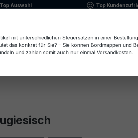
Top Auswahl
Top Kundenzufri
tikel mit unterschiedlichen Steuersätzen in einer Bestellun
tet das konkret für Sie? – Sie können Bordmappen und Ben
ündeln und zahlen somit auch nur einmal Versandkosten.
Estnisch
Finnisch
Französisch
Griechisch
esisch
Rumänisch
Russisch
Schwedisch
Sl
tugiesisch