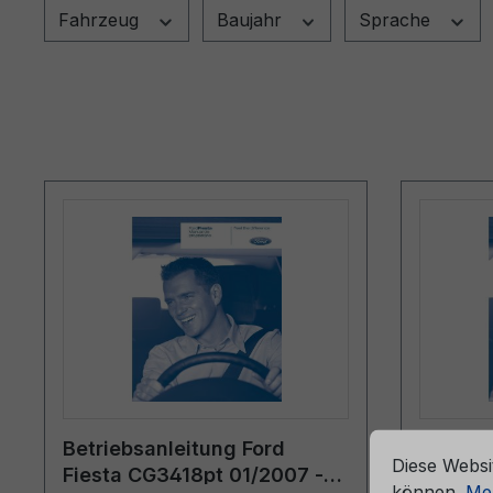
Fahrzeug
Baujahr
Sprache
che Erfahrung bieten zu können.
Mehr Informationen ...
Cookie-Vorein
Betriebsanleitung Ford
Betrieb
Diese Websi
Fiesta CG3418pt 01/2007 -
Fiesta 
können.
Meh