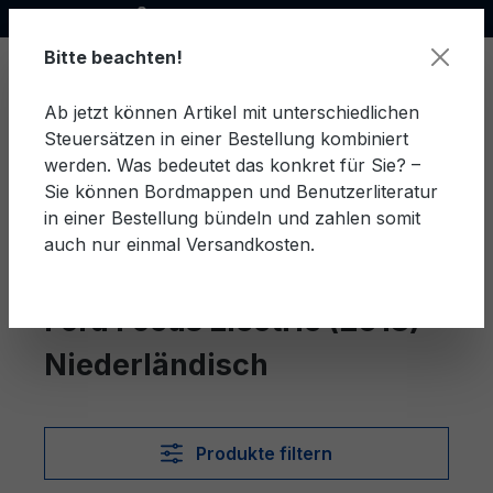
Offizieller Ford Partner
alt springen
Bitte beachten!
Ab jetzt können Artikel mit unterschiedlichen
Steuersätzen in einer Bestellung kombiniert
Ware
werden. Was bedeutet das konkret für Sie? –
Sie können Bordmappen und Benutzerliteratur
in einer Bestellung bündeln und zahlen somit
auch nur einmal Versandkosten.
Niederländisch
Focus Electric (2013)
Ford Focus Electric (2013)
Niederländisch
Produkte filtern