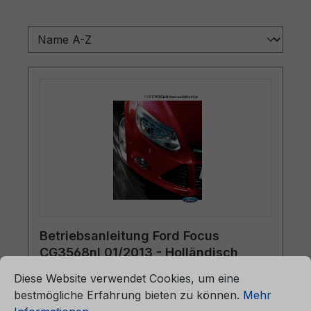
Betriebsanleitung Ford Focus
CG3568nl 01/2013 - Holländisch
ationen ...
Cookie-Voreinstellungen
Diese Website verwendet Cookies, um eine
bestmögliche Erfahrung bieten zu können.
Mehr