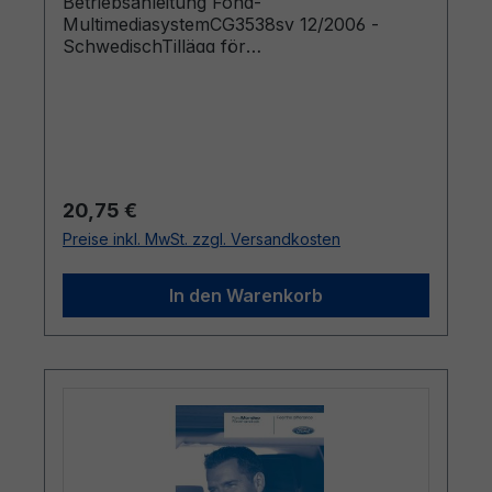
Betriebsanleitung Fond-
MultimediasystemCG3538sv 12/2006 -
SchwedischTillägg för
underhållningssystem i baksäte
Regulärer Preis:
20,75 €
Preise inkl. MwSt. zzgl. Versandkosten
In den Warenkorb