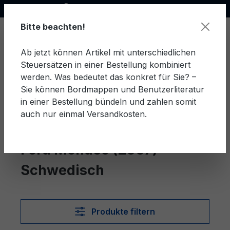
Offizieller Ford Partner
alt springen
Bitte beachten!
Ab jetzt können Artikel mit unterschiedlichen
Steuersätzen in einer Bestellung kombiniert
Ware
werden. Was bedeutet das konkret für Sie? –
Sie können Bordmappen und Benutzerliteratur
in einer Bestellung bündeln und zahlen somit
auch nur einmal Versandkosten.
Schwedisch
Mondeo (2007)
Ford Mondeo (2007)
Schwedisch
Produkte filtern