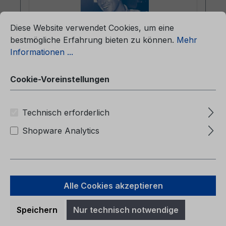
ationen ...
Cookie-Voreinstellungen
Diese Website verwendet Cookies, um eine
bestmögliche Erfahrung bieten zu können.
Mehr
Informationen ...
Betriebsanleitung Ford Mondeo
CG3536sv 03/2010 - Schwedisch
Cookie-Voreinstellungen
Technisch erforderlich
Betriebsanleitung Ford MondeoCG3536sv
Shopware Analytics
03/2010 - SchwedischAnvändarhandbok
(Bilar tillverkade från: 2010-02-01 Bilar
tillverkade fram till: 2010-08-22)
Alle Cookies akzeptieren
Speichern
Nur technisch notwendige
Regulärer Preis:
38,06 €