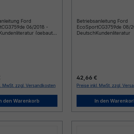
sch
- Deutsch
anleitung Ford
Betriebsanleitung Ford
tCG3759de 06/2018 -
EcoSportCG3759de 08/2
undenliteratur (gebaut
DeutschKundenliteratur
.2018 gebaut bis
19)
r Preis:
Regulärer Preis:
€
42,66 €
l. MwSt. zzgl. Versandkosten
Preise inkl. MwSt. zzgl. Ver
In den Warenkorb
In den Warenkor