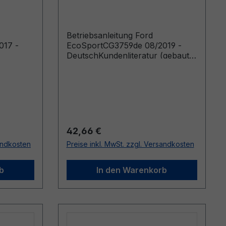
- Deutsch
Betriebsanleitung Ford
017 -
EcoSportCG3759de 08/2019 -
DeutschKundenliteratur (gebaut
ab 07.10.2019)
Regulärer Preis:
42,66 €
sandkosten
Preise inkl. MwSt. zzgl. Versandkosten
b
In den Warenkorb