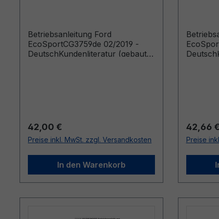
- Deutsch
- Deut
Betriebsanleitung Ford
Betriebs
EcoSportCG3759de 02/2019 -
EcoSpor
DeutschKundenliteratur (gebaut
DeutschK
ab 01.04.2019 gebaut bis
ab 27.08
06.10.2019)
31.03.20
Regulärer Preis:
Reguläre
42,00 €
42,66 
Preise inkl. MwSt. zzgl. Versandkosten
Preise ink
In den Warenkorb