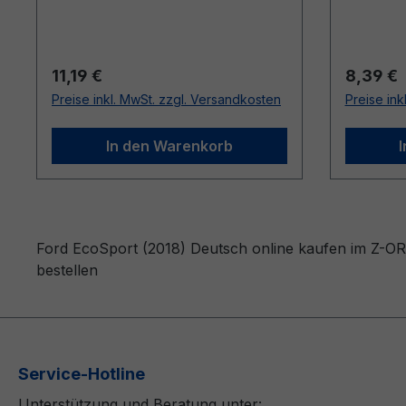
Regulärer Preis:
Reguläre
11,19 €
8,39 €
Preise inkl. MwSt. zzgl. Versandkosten
Preise ink
In den Warenkorb
Ford EcoSport (2018) Deutsch online kaufen im Z-ORD
bestellen
Service-Hotline
Unterstützung und Beratung unter: