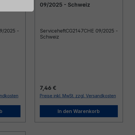
09/2025 - Schweiz
9/2025 -
ServiceheftCG2147CHE 09/2025 -
Schweiz
Regulärer Preis:
7,46 €
sandkosten
Preise inkl. MwSt. zzgl. Versandkosten
b
In den Warenkorb