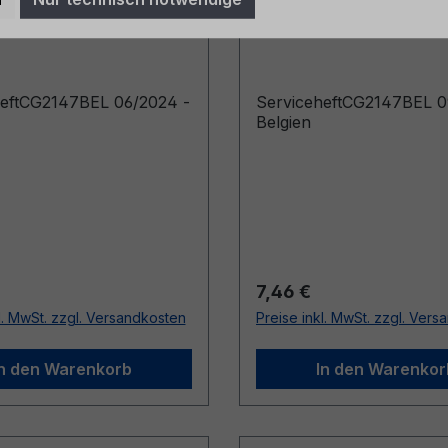
 - Belgien
09/2025 - Belgien
heftCG2147BEL 06/2024 -
ServiceheftCG2147BEL 0
Belgien
r Preis:
Regulärer Preis:
7,46 €
l. MwSt. zzgl. Versandkosten
Preise inkl. MwSt. zzgl. Ver
In den Warenkorb
In den Warenkor