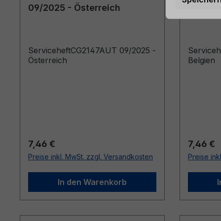
09/2025 - Österreich
06/2024
ServiceheftCG2147AUT 09/2025 -
Service
Österreich
Belgien
Regulärer Preis:
Reguläre
7,46 €
7,46 €
Preise inkl. MwSt. zzgl. Versandkosten
Preise ink
In den Warenkorb