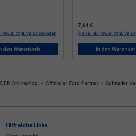
r Preis:
Regulärer Preis:
7,61 €
l. MwSt. zzgl. Versandkosten
Preise inkl. MwSt. zzgl. Ver
In den Warenkorb
In den Warenkor
ER Onlineshop. ✓ Offizieller Ford Partner ✓ Schneller Ve
Hilfreiche Links
Produktsuche