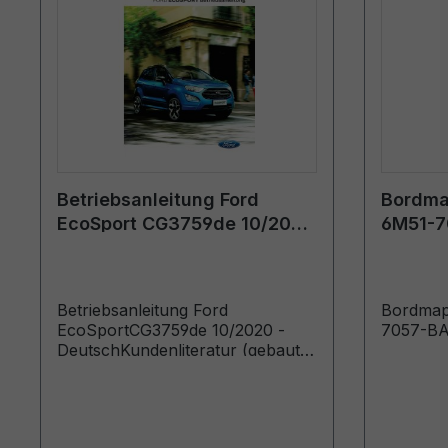
Betriebsanleitung Ford
Bordmap
EcoSport CG3759de 10/2020
6M51-7
- Deutsch
Betriebsanleitung Ford
Bordmap
EcoSportCG3759de 10/2020 -
7057-B
DeutschKundenliteratur (gebaut
ab 21.09.2020)