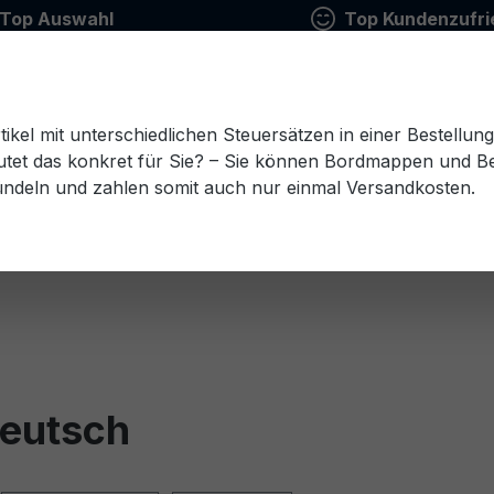
Top Auswahl
Top Kundenzufri
tikel mit unterschiedlichen Steuersätzen in einer Bestellun
tet das konkret für Sie? – Sie können Bordmappen und Ben
ündeln und zahlen somit auch nur einmal Versandkosten.
Estnisch
Finnisch
Französisch
Griechisch
esisch
Rumänisch
Russisch
Schwedisch
Sl
Deutsch