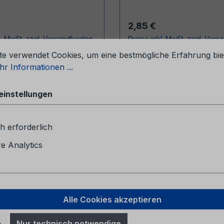
r Preis:
Regulärer Preis:
2,85 €
l. MwSt. zzgl. Versandkosten
Preise inkl. MwSt. zzgl. Ver
stellungen
te verwendet Cookies, um eine bestmögliche Erfahrung bie
In den Warenkorb
In den Warenkor
r Informationen ...
einstellungen
h erforderlich
 Analytics
Alle Cookies akzeptieren
eheft CG2147BEL
Serviceheft CG2147B
n
Nur technisch notwendige