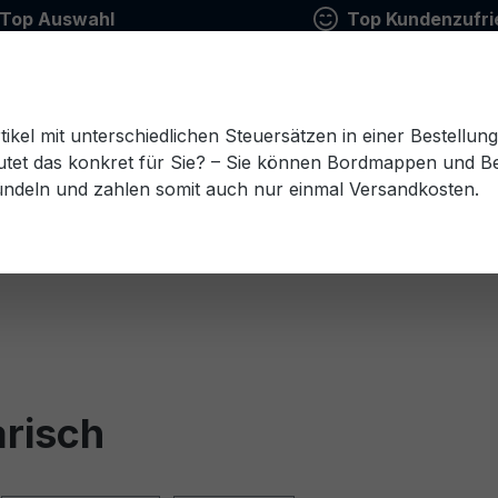
Top Auswahl
Top Kundenzufri
tikel mit unterschiedlichen Steuersätzen in einer Bestellun
tet das konkret für Sie? – Sie können Bordmappen und Ben
ündeln und zahlen somit auch nur einmal Versandkosten.
Estnisch
Finnisch
Französisch
Griechisch
esisch
Rumänisch
Russisch
Schwedisch
Sl
arisch