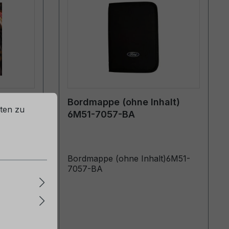
rd
Bordmappe (ohne Inhalt)
ten zu
014 -
6M51-7057-BA
Bordmappe (ohne Inhalt)6M51-
-
7057-BA
önyv
ártott