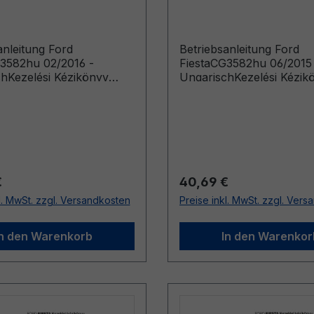
sch
Ungarisch
anleitung Ford
Betriebsanleitung Ford
3582hu 02/2016 -
FiestaCG3582hu 06/2015
hKezelési Kézikönyv
UngarischKezelési Kézik
ző időponttól gyártott
(Következő időponttól gy
: 2016. 05. 09.)
gépkocsik: 2015. 08. 17.)
r Preis:
Regulärer Preis:
€
40,69 €
l. MwSt. zzgl. Versandkosten
Preise inkl. MwSt. zzgl. Ver
In den Warenkorb
In den Warenkor