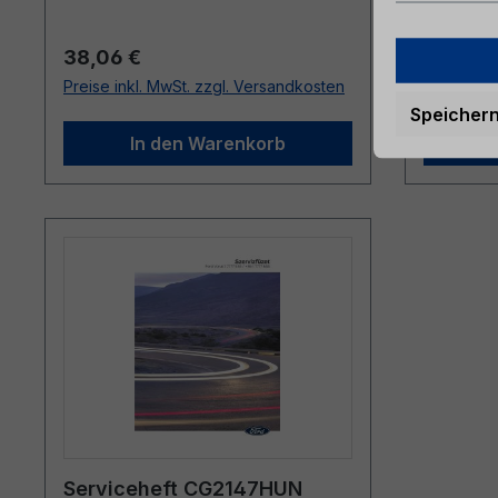
Regulärer Preis:
Reguläre
38,06 €
40,69 
Preise inkl. MwSt. zzgl. Versandkosten
Preise ink
Speicher
In den Warenkorb
Serviceheft CG2147HUN