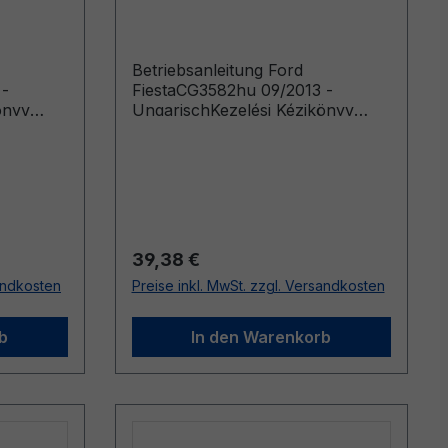
Ungarisch
Betriebsanleitung Ford
 -
FiestaCG3582hu 09/2013 -
önyv
UngarischKezelési Kézikönyv
ártott
(Következő időponttól gyártott
gépkocsik: 2013. 01. 07.
Következő időpontig gyártott
gépkocsik: 2014. 03. 20.)
Regulärer Preis:
39,38 €
sandkosten
Preise inkl. MwSt. zzgl. Versandkosten
b
In den Warenkorb