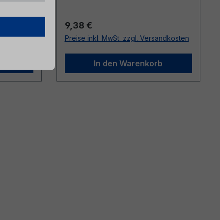
Regulärer Preis:
9,38 €
sandkosten
Preise inkl. MwSt. zzgl. Versandkosten
b
In den Warenkorb