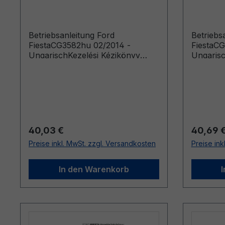
Ungarisch
Ungari
Betriebsanleitung Ford
Betriebs
FiestaCG3582hu 02/2014 -
FiestaCG
UngarischKezelési Kézikönyv
Ungarisc
(Következő időponttól gyártott
(Követke
gépkocsik: 2014. 03. 21.
gépkocsik
Következő időpontig gyártott
gépkocsik: 2015. 01. 11.)
Regulärer Preis:
Reguläre
40,03 €
40,69 
Preise inkl. MwSt. zzgl. Versandkosten
Preise ink
In den Warenkorb