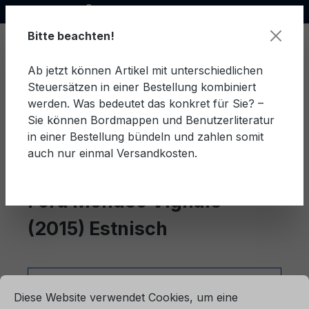
Offizieller Ford Partner
alt springen
Bitte beachten!
Ab jetzt können Artikel mit unterschiedlichen
Steuersätzen in einer Bestellung kombiniert
Ware
werden. Was bedeutet das konkret für Sie? –
Sie können Bordmappen und Benutzerliteratur
in einer Bestellung bündeln und zahlen somit
auch nur einmal Versandkosten.
Estnisch
Mondeo Vignale (2015)
Ford Mondeo Vignale
(2015) Estnisch
ationen ...
Cookie-Voreinstellungen
Produkte filtern
Diese Website verwendet Cookies, um eine