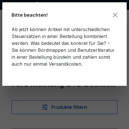
Offizieller Ford Partner
alt springen
Bitte beachten!
Ab jetzt können Artikel mit unterschiedlichen
Steuersätzen in einer Bestellung kombiniert
Ware
werden. Was bedeutet das konkret für Sie? –
Sie können Bordmappen und Benutzerliteratur
in einer Bestellung bündeln und zahlen somit
auch nur einmal Versandkosten.
Deutsch
Mustang GTD
Ford Mustang GTD Deutsch
Produkte filtern