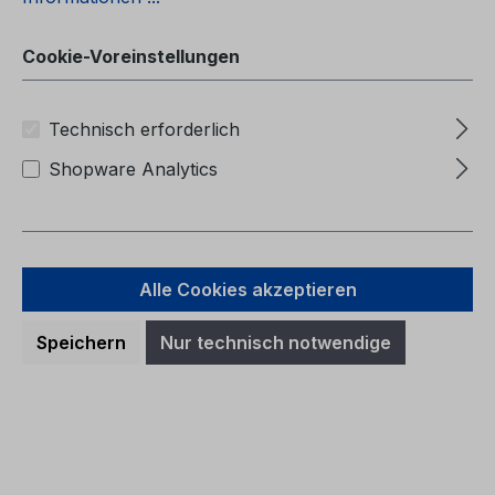
DeutschKundenliteratur
Cookie-Voreinstellungen
Technisch erforderlich
Regulärer Preis:
32,64 €
Shopware Analytics
Preise inkl. MwSt. zzgl. Versandkosten
In den Warenkorb
Alle Cookies akzeptieren
Speichern
Nur technisch notwendige