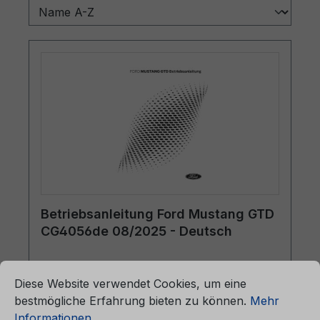
Betriebsanleitung Ford Mustang GTD
CG4056de 08/2025 - Deutsch
ationen ...
Cookie-Voreinstellungen
Diese Website verwendet Cookies, um eine
Betriebsanleitung Ford Mustang
bestmögliche Erfahrung bieten zu können.
Mehr
GTDCG4056de 08/2025 -
Informationen ...