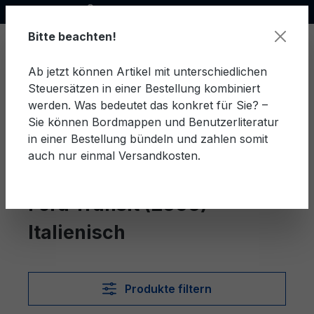
Offizieller Ford Partner
alt springen
Bitte beachten!
Ab jetzt können Artikel mit unterschiedlichen
Steuersätzen in einer Bestellung kombiniert
Ware
werden. Was bedeutet das konkret für Sie? –
Sie können Bordmappen und Benutzerliteratur
in einer Bestellung bündeln und zahlen somit
auch nur einmal Versandkosten.
Italienisch
Transit (2000)
Ford Transit (2000)
Italienisch
Produkte filtern