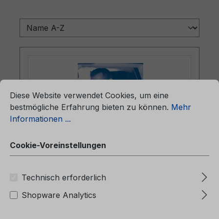
ationen ...
Cookie-Voreinstellungen
Diese Website verwendet Cookies, um eine
bestmögliche Erfahrung bieten zu können.
Mehr
Informationen ...
Cookie-Voreinstellungen
Betriebsanleitung Ford Transit
Technisch erforderlich
CG3364it 07/2005 - Italienisch
Shopware Analytics