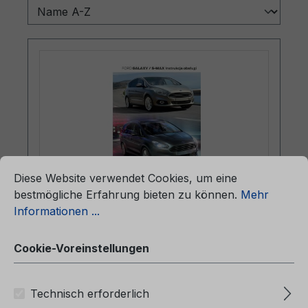
ationen ...
Cookie-Voreinstellungen
Diese Website verwendet Cookies, um eine
bestmögliche Erfahrung bieten zu können.
Mehr
Betriebsanleitung Ford Galaxy / Ford
Informationen ...
S-MAX CG3646pl 01/2015 - Polnisch
Cookie-Voreinstellungen
Betriebsanleitung Ford Galaxy / Ford S-
Technisch erforderlich
MAXCG3646pl 01/2015 - PolnischInstrukcja