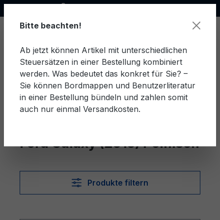
Offizieller Ford Partner
alt springen
Bitte beachten!
Ab jetzt können Artikel mit unterschiedlichen
Steuersätzen in einer Bestellung kombiniert
Ware
werden. Was bedeutet das konkret für Sie? –
Sie können Bordmappen und Benutzerliteratur
in einer Bestellung bündeln und zahlen somit
auch nur einmal Versandkosten.
Polnisch
Galaxy (2015)
Ford Galaxy (2015) Polnisch
Produkte filtern