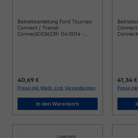
Connect CG3623fr 04/2014 -
Connec
Französisch
Franzö
Betriebsanleitung Ford Tourneo
Betriebs
Connect / Transit
Connect 
ConnectCG3623fr 04/2014 -
Connect
FranzösischManuel du
Französ
conducteur (Véhicules produits à
conducte
partir de: 22/04/2014 Véhicules
partir d
produits jusqu’au: 03/05/2015)
produits
Regulärer Preis:
Reguläre
40,69 €
41,34 €
Preise inkl. MwSt. zzgl. Versandkosten
Preise ink
In den Warenkorb