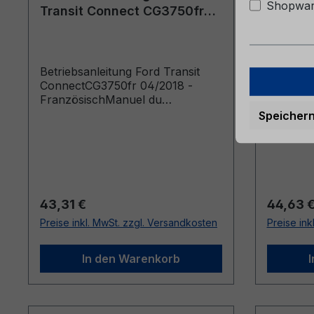
Shopware
Transit Connect CG3750fr
Transi
04/2018 - Französisch
07/2020
Betriebsanleitung Ford Transit
Betriebs
ConnectCG3750fr 04/2018 -
Connect
FranzösischManuel du
Französ
conducteur (Véhicules produits à
conducte
Speicher
partir de: 07/05/2018 Véhicules
partir d
produits jusqu’au: 10/05/2020)
produits
Regulärer Preis:
Reguläre
43,31 €
44,63 
Preise inkl. MwSt. zzgl. Versandkosten
Preise ink
In den Warenkorb