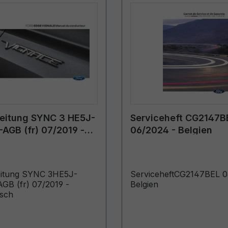
leitung SYNC 3 HE5J-
Serviceheft CG2147B
AGB (fr) 07/2019 -
06/2024 - Belgien
sisch
eitung SYNC 3HE5J-
ServiceheftCG2147BEL 0
GB (fr) 07/2019 -
Belgien
isch