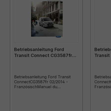
Betriebsanleitung Ford
Betrieb
Transit Connect CG3587fr
Transi
02/2014 - Französisch
07/2013
Betriebsanleitung Ford Transit
Betriebs
ConnectCG3587fr 02/2014 -
Connect
FranzösischManuel du
Französ
conducteur (Véhicules produits à
conducte
partir de: 10/03/2014 Véhicules
partir d
produits jusqu’au: 21/04/2014)
produits