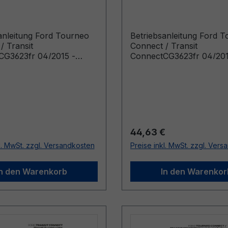
t CG3623fr 04/2015 -
Connect CG3623fr 04
sisch
Französisch
anleitung Ford Tourneo
Betriebsanleitung Ford 
/ Transit
Connect / Transit
CG3623fr 04/2015 -
ConnectCG3623fr 04/201
ischManuel du
FranzösischManuel du
ur (Véhicules produits à
conducteur (Véhicules pr
e: 04/05/2015 Véhicules
partir de: 20/06/2016 Véh
 jusqu’au: 21/02/2016)
produits jusqu’au: 06/05/
r Preis:
Regulärer Preis:
44,63 €
l. MwSt. zzgl. Versandkosten
Preise inkl. MwSt. zzgl. Ver
In den Warenkorb
In den Warenkor