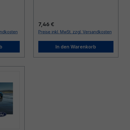
Regulärer Preis:
7,46 €
sandkosten
Preise inkl. MwSt. zzgl. Versandkosten
b
In den Warenkorb