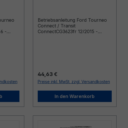
/2016 -
Connect CG3623fr 12/2015 -
Französisch
Tourneo
Betriebsanleitung Ford Tourneo
Connect / Transit
6 -
ConnectCG3623fr 12/2015 -
FranzösischManuel du
oduits à
conducteur (Véhicules produits à
icules
partir de: 22/02/2016 Véhicules
2018)
produits jusqu’au: 19/06/2016)
Regulärer Preis:
44,63 €
sandkosten
Preise inkl. MwSt. zzgl. Versandkosten
b
In den Warenkorb