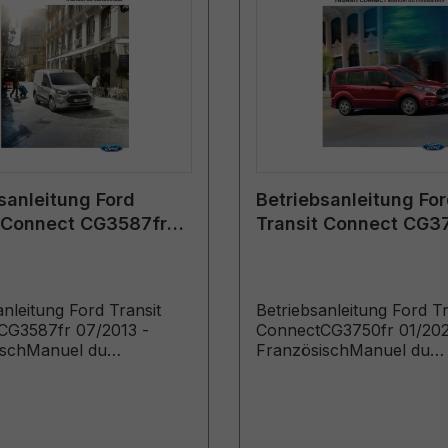
sanleitung Ford
Betriebsanleitung Fo
t Connect CG3587fr
Transit Connect CG3
 - Französisch
01/2020 - Französisc
anleitung Ford Transit
Betriebsanleitung Ford Tr
CG3587fr 07/2013 -
ConnectCG3750fr 01/202
ischManuel du
FranzösischManuel du
ur (Véhicules produits à
conducteur (Véhicules pr
e: 03/06/2013 Véhicules
partir de: 11/05/2020 Véh
 jusqu’au: 09/03/2014)
produits jusqu’au: 13/09/