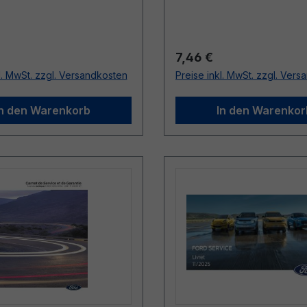
r Preis:
Regulärer Preis:
7,46 €
l. MwSt. zzgl. Versandkosten
Preise inkl. MwSt. zzgl. Ver
In den Warenkorb
In den Warenkor