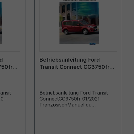
rd
Betriebsanleitung Ford
750fr
Transit Connect CG3750fr
h
01/2021 - Französisch
ansit
Betriebsanleitung Ford Transit
0 -
ConnectCG3750fr 01/2021 -
FranzösischManuel du
oduits à
conducteur (Véhicules produits à
icules
partir de: 15/03/2021)
2020)