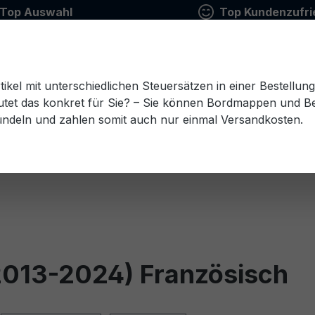
Top Auswahl
Top Kundenzufri
tikel mit unterschiedlichen Steuersätzen in einer Bestellun
tet das konkret für Sie? – Sie können Bordmappen und Ben
ündeln und zahlen somit auch nur einmal Versandkosten.
Estnisch
Finnisch
Französisch
Griechisch
esisch
Rumänisch
Russisch
Schwedisch
Sl
(2013-2024) Französisch