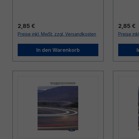
Regulärer Preis:
Reguläre
2,85 €
2,85 €
Preise inkl. MwSt. zzgl. Versandkosten
Preise ink
In den Warenkorb