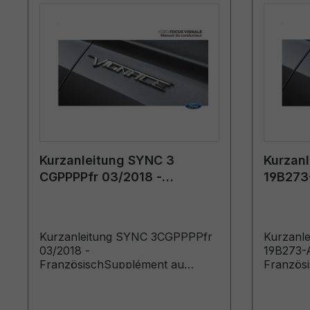
Kurzanleitung SYNC 3
Kurzan
CGPPPPfr 03/2018 -
19B273-
Französisch
Franzö
Kurzanleitung SYNC 3CGPPPPfr
Kurzanl
03/2018 -
19B273-A
FranzösischSupplément au
Französ
SYNC (Véhicules produits
jusqu’au: 10/01/2018)