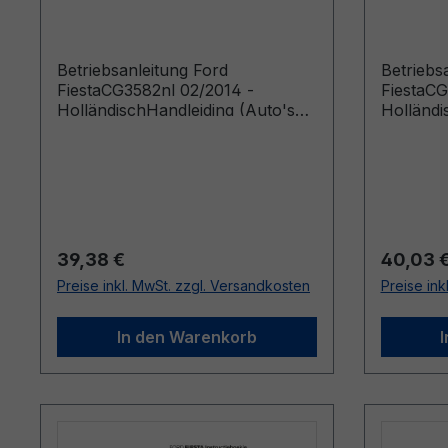
Holländisch
Holländ
Betriebsanleitung Ford
Betriebs
FiestaCG3582nl 02/2014 -
FiestaCG
HolländischHandleiding (Auto's
Holländi
gebouwd vanaf 21-3-2014 Auto's
gebouwd
gebouwd voor 11-1-2015)
Regulärer Preis:
Reguläre
39,38 €
40,03 
Preise inkl. MwSt. zzgl. Versandkosten
Preise ink
In den Warenkorb