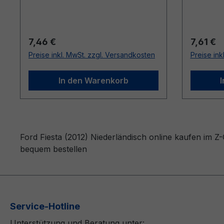
Regulärer Preis:
Reguläre
7,46 €
7,61 €
Preise inkl. MwSt. zzgl. Versandkosten
Preise ink
In den Warenkorb
Ford Fiesta (2012) Niederländisch online kaufen im Z
bequem bestellen
Service-Hotline
Unterstützung und Beratung unter: