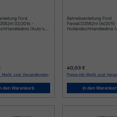
isch
Holländisch
anleitung Ford
Betriebsanleitung Ford
3582nl 02/2016 -
FiestaCG3582nl 06/2015 
schHandleiding (Auto's
HolländischHandleiding (
 vanaf 9-5-2016)
gebouwd vanaf 17-8-201
r Preis:
Regulärer Preis:
€
40,03 €
l. MwSt. zzgl. Versandkosten
Preise inkl. MwSt. zzgl. Ver
In den Warenkorb
In den Warenkor