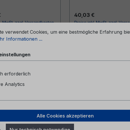
r Preis:
Regulärer Preis:
€
40,03 €
l. MwSt. zzgl. Versandkosten
Preise inkl. MwSt. zzgl. Ver
stellungen
te verwendet Cookies, um eine bestmögliche Erfahrung bie
In den Warenkorb
In den Warenkor
r Informationen ...
einstellungen
h erforderlich
 Analytics
Alle Cookies akzeptieren
leitung SYNC 3 HE5J-
Serviceheft CG2147B
n
Nur technisch notwendige