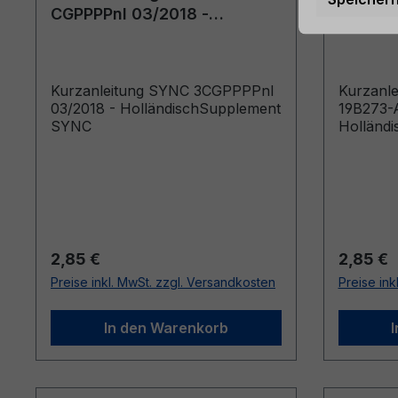
CGPPPPnl 03/2018 -
19B273-
Holländisch
Holländ
Kurzanleitung SYNC 3CGPPPPnl
Kurzanl
03/2018 - HolländischSupplement
19B273-A
SYNC
Holländi
Regulärer Preis:
Reguläre
2,85 €
2,85 €
Preise inkl. MwSt. zzgl. Versandkosten
Preise ink
In den Warenkorb