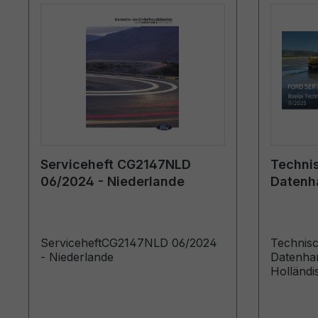
Serviceheft CG2147NLD
Techni
06/2024 - Niederlande
Datenh
12/2025
ServiceheftCG2147NLD 06/2024
Technis
- Niederlande
Datenhandb
Holländis