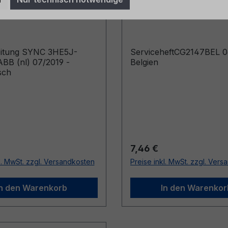
ABB (nl) 07/2019 -
06/2024 - Belgien
isch
eitung SYNC 3HE5J-
ServiceheftCG2147BEL 0
BB (nl) 07/2019 -
Belgien
sch
r Preis:
Regulärer Preis:
7,46 €
l. MwSt. zzgl. Versandkosten
Preise inkl. MwSt. zzgl. Ver
In den Warenkorb
In den Warenkor