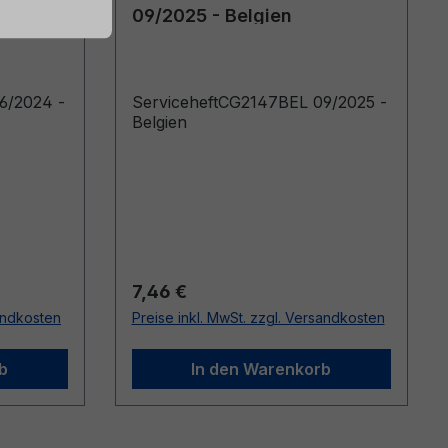
09/2025 - Belgien
6/2024 -
ServiceheftCG2147BEL 09/2025 -
Belgien
Regulärer Preis:
7,46 €
sandkosten
Preise inkl. MwSt. zzgl. Versandkosten
b
In den Warenkorb