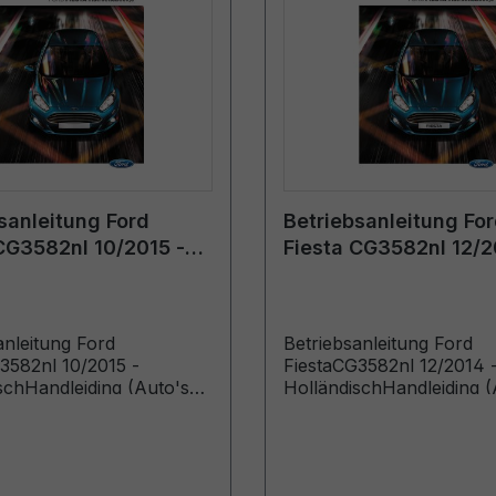
sanleitung Ford
Betriebsanleitung Fo
CG3582nl 10/2015 -
Fiesta CG3582nl 12/2
isch
Holländisch
anleitung Ford
Betriebsanleitung Ford
3582nl 10/2015 -
FiestaCG3582nl 12/2014 
schHandleiding (Auto's
HolländischHandleiding (
vanaf 7-12-2015 Auto's
gebouwd vanaf 12-1-2015
 voor 7-5-2016)