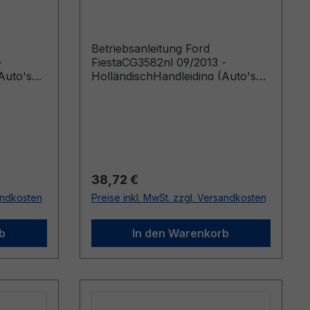
Holländisch
Betriebsanleitung Ford
-
FiestaCG3582nl 09/2013 -
Auto's
HolländischHandleiding (Auto's
5)
gebouwd vanaf 7-1-2013 Auto's
gebouwd voor 20-3-2014)
Regulärer Preis:
38,72 €
sandkosten
Preise inkl. MwSt. zzgl. Versandkosten
b
In den Warenkorb