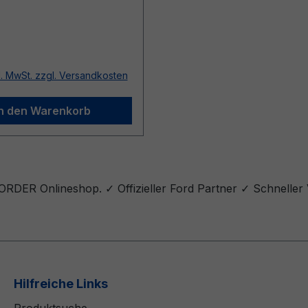
r Preis:
l. MwSt. zzgl. Versandkosten
In den Warenkorb
-ORDER Onlineshop. ✓ Offizieller Ford Partner ✓ Schneller
Hilfreiche Links
Produktsuche