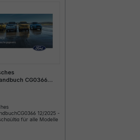
sches
andbuch CG0366
 - Holländisch
ches
uchCG0366 12/2025 -
chgültig für alle Modelle