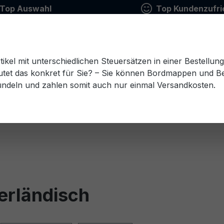
Top Auswahl
Top Kundenzufri
tikel mit unterschiedlichen Steuersätzen in einer Bestellun
tet das konkret für Sie? – Sie können Bordmappen und Ben
ündeln und zahlen somit auch nur einmal Versandkosten.
Estnisch
Finnisch
Französisch
Griechisch
esisch
Rumänisch
Russisch
Schwedisch
Sl
derländisch