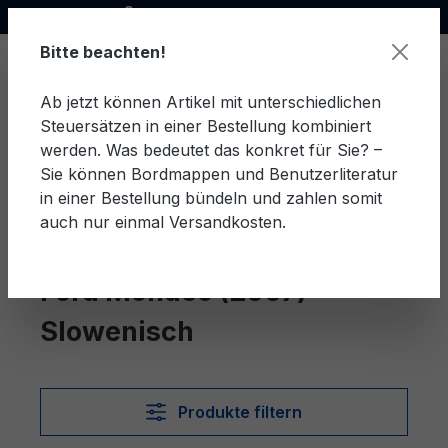
Offizieller Ford Partner
alt springen
Bitte beachten!
Ab jetzt können Artikel mit unterschiedlichen
Steuersätzen in einer Bestellung kombiniert
Ware
werden. Was bedeutet das konkret für Sie? –
Sie können Bordmappen und Benutzerliteratur
in einer Bestellung bündeln und zahlen somit
auch nur einmal Versandkosten.
Slowenisch
Mondeo (2007)
Ford Mondeo (2007)
Slowenisch
Produkte filtern