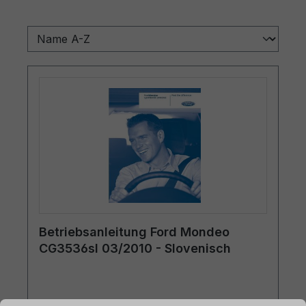
Betriebsanleitung Ford Mondeo
CG3536sl 03/2010 - Slovenisch
ationen ...
Cookie-Voreinstellungen