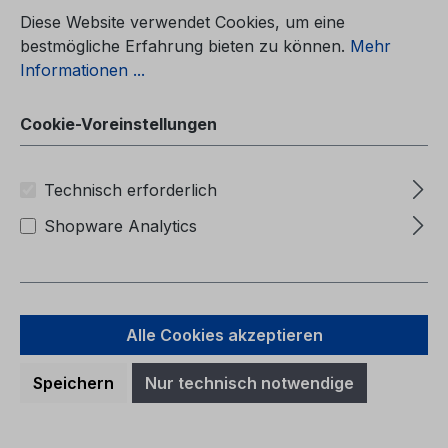
Betriebsanleitung Ford MondeoCG3536sl
03/2010 - SlovenischPriročnik za lastnika
Diese Website verwendet Cookies, um eine
(Vozila, izdelana po: 1. 02. 2010 Vozila,
bestmögliche Erfahrung bieten zu können.
Mehr
izdelana do: 22. 08. 2010)
Informationen ...
Cookie-Voreinstellungen
Regulärer Preis:
Technisch erforderlich
37,41 €
Preise inkl. MwSt. zzgl. Versandkosten
Shopware Analytics
In den Warenkorb
Alle Cookies akzeptieren
Speichern
Nur technisch notwendige