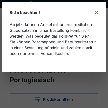
Offizieller Ford Partner
alt springen
Bitte beachten!
Ab jetzt können Artikel mit unterschiedlichen
Steuersätzen in einer Bestellung kombiniert
Ware
werden. Was bedeutet das konkret für Sie? –
Sie können Bordmappen und Benutzerliteratur
in einer Bestellung bündeln und zahlen somit
auch nur einmal Versandkosten.
Portugiesisch
Focus (2015)
Ford Focus (2015)
Portugiesisch
Produkte filtern