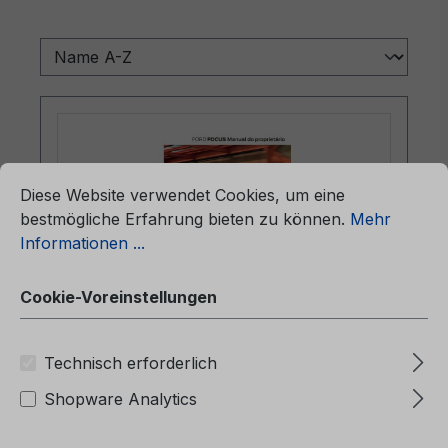
ationen ...
Cookie-Voreinstellungen
Diese Website verwendet Cookies, um eine
bestmögliche Erfahrung bieten zu können.
Mehr
Informationen ...
Cookie-Voreinstellungen
Betriebsanleitung Ford Focus
Technisch erforderlich
CG3630pt 01/2015 - Portugiesisch
Shopware Analytics