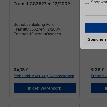
Shopware
Transit CG3527en 12/2009 -
6M51-7
Englisch (Europa)
Betriebsanleitung Ford
Bordmap
TransitCG3527en 12/2009 -
7057-B
Englisch (Europa)Owner’s
Manual (Vehicles Built From:
Speicher
01/03/2010 Vehicles Built Up To:
25/04/2010)
Regulärer Preis:
Reguläre
34,13 €
9,38 €
Preise inkl. MwSt. zzgl. Versandkosten
Preise ink
In den Warenkorb