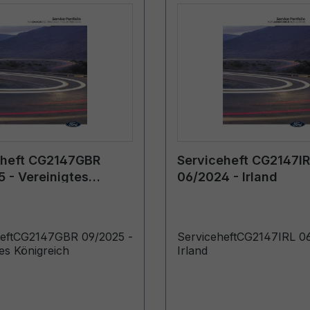
eheft CG2147GBR
Serviceheft CG2147I
 - Vereinigtes
06/2024 - Irland
ich
heftCG2147GBR 09/2025 -
ServiceheftCG2147IRL 0
tes Königreich
Irland