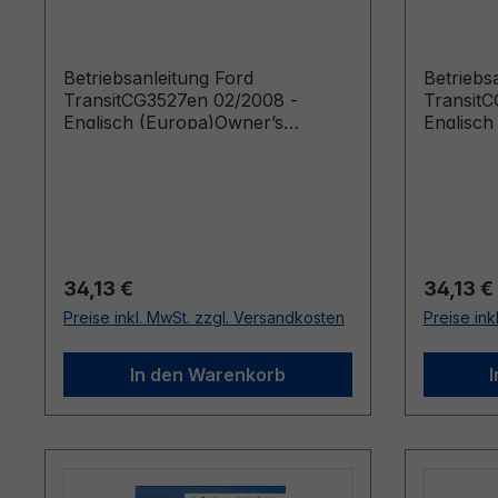
Englisch (Europa)
Englisc
Betriebsanleitung Ford
Betriebs
TransitCG3527en 02/2008 -
TransitC
Englisch (Europa)Owner’s
Englisch
Manual (Vehicles Built From:
Manual (
06/02/2008 Vehicles Built Up To:
20/07/20
05/10/2008)
28/02/20
Regulärer Preis:
Reguläre
34,13 €
34,13 €
Preise inkl. MwSt. zzgl. Versandkosten
Preise ink
In den Warenkorb