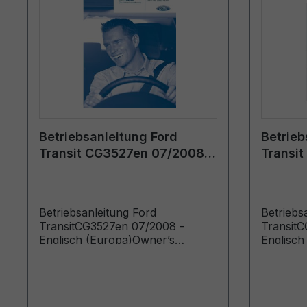
Betriebsanleitung Ford
Betrieb
Transit CG3527en 07/2008 -
Transit
Englisch (Europa)
Englisc
Betriebsanleitung Ford
Betriebs
TransitCG3527en 07/2008 -
TransitC
Englisch (Europa)Owner’s
Englisch
Manual (Vehicles Built From:
Manual (
06/10/2008 Vehicles Built Up To:
26/09/20
19/07/2009)
29/09/20