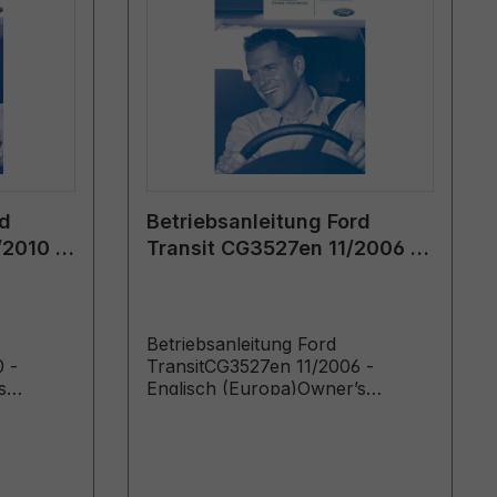
rd
Betriebsanleitung Ford
/2010 -
Transit CG3527en 11/2006 -
Englisch (Europa)
Betriebsanleitung Ford
 -
TransitCG3527en 11/2006 -
s
Englisch (Europa)Owner’s
rom:
Manual (Vehicles Built From:
 Up To:
17/04/2006 Vehicles Built Up To:
19/08/2007)