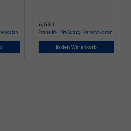
Regulärer Preis:
6,53 €
sandkosten
Preise inkl. MwSt. zzgl. Versandkosten
b
In den Warenkorb