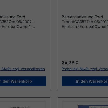
h (Europa)
Englisch (Europa)
anleitung Ford
Betriebsanleitung Ford
G3527en 05/2009 -
TransitCG3527en 05/2010
 (Europa)Owner’s
Englisch (Europa)Owner’
Vehicles Built From:
Manual (Vehicles Built F
09 Vehicles Built Up To:
26/04/2010 Vehicles Buil
10)
25/11/2010)
r Preis:
Regulärer Preis:
34,79 €
l. MwSt. zzgl. Versandkosten
Preise inkl. MwSt. zzgl. Ver
In den Warenkorb
In den Warenkor