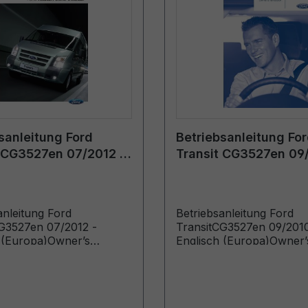
sanleitung Ford
Betriebsanleitung Fo
 CG3527en 07/2012 -
Transit CG3527en 09
h (Europa)
Englisch (Europa)
anleitung Ford
Betriebsanleitung Ford
G3527en 07/2012 -
TransitCG3527en 09/2010
 (Europa)Owner’s
Englisch (Europa)Owner’
Vehicles Built From:
Manual (Vehicles Built F
11 Vehicles Built Up To:
26/11/2010 Vehicles Built
14)
25/09/2011)