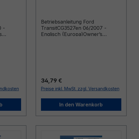
Englisch (Europa)
Betriebsanleitung Ford
 -
TransitCG3527en 06/2007 -
s
Englisch (Europa)Owner’s
rom:
Manual (Vehicles Built From:
t Up To:
20/08/2007 Vehicles Built Up To:
05/02/2008)
Regulärer Preis:
34,79 €
sandkosten
Preise inkl. MwSt. zzgl. Versandkosten
b
In den Warenkorb