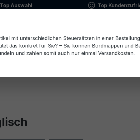
Top Auswahl
Top Kundenzufri
tikel mit unterschiedlichen Steuersätzen in einer Bestellun
tet das konkret für Sie? – Sie können Bordmappen und Ben
ündeln und zahlen somit auch nur einmal Versandkosten.
Estnisch
Finnisch
Französisch
Griechisch
esisch
Rumänisch
Russisch
Schwedisch
Sl
lisch