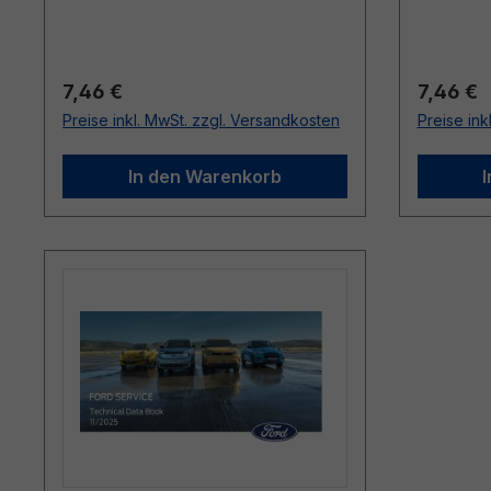
Regulärer Preis:
Reguläre
7,46 €
7,46 €
Preise inkl. MwSt. zzgl. Versandkosten
Preise ink
In den Warenkorb