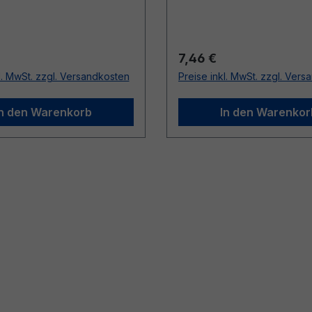
r Preis:
Regulärer Preis:
7,46 €
l. MwSt. zzgl. Versandkosten
Preise inkl. MwSt. zzgl. Ver
In den Warenkorb
In den Warenkor