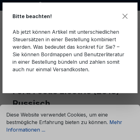
Offizieller Ford Partner
alt springen
Bitte beachten!
Ab jetzt können Artikel mit unterschiedlichen
Steuersätzen in einer Bestellung kombiniert
Ware
werden. Was bedeutet das konkret für Sie? –
Sie können Bordmappen und Benutzerliteratur
in einer Bestellung bündeln und zahlen somit
auch nur einmal Versandkosten.
Russisch
Focus Electric (2013)
Ford Focus Electric (2013)
Russisch
ationen ...
Cookie-Voreinstellungen
Diese Website verwendet Cookies, um eine
bestmögliche Erfahrung bieten zu können.
Mehr
Produkte filtern
Informationen ...