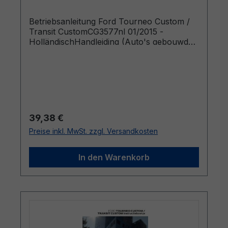
Betriebsanleitung Ford Tourneo Custom /
Transit CustomCG3577nl 01/2015 -
HolländischHandleiding (Auto's gebouwd
vanaf 12-1-2015 Auto's gebouwd voor 10-
4-2016)
Regulärer Preis:
39,38 €
Preise inkl. MwSt. zzgl. Versandkosten
In den Warenkorb