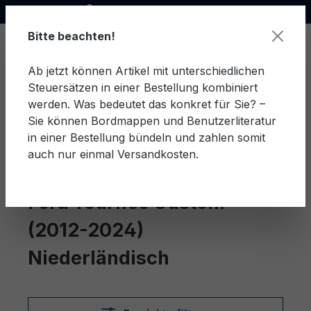
Offizieller Ford Partner
alt springen
Bitte beachten!
Ab jetzt können Artikel mit unterschiedlichen
Steuersätzen in einer Bestellung kombiniert
Ware
werden. Was bedeutet das konkret für Sie? –
Sie können Bordmappen und Benutzerliteratur
in einer Bestellung bündeln und zahlen somit
auch nur einmal Versandkosten.
Niederländisch
Tourneo Custom (2012-2024)
Ford Tourneo Custom
(2012-2024)
Niederländisch