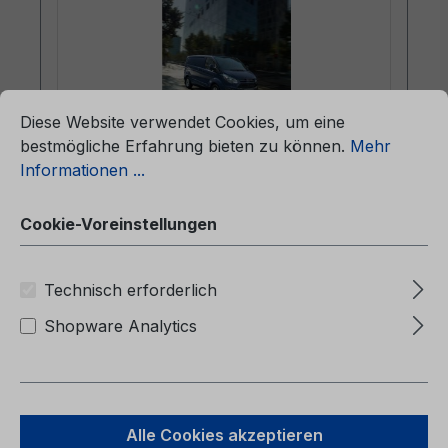
ationen ...
Cookie-Voreinstellungen
Diese Website verwendet Cookies, um eine
bestmögliche Erfahrung bieten zu können.
Mehr
Informationen ...
Betriebsanleitung Ford Tourneo
Custom / Transit Custom CG3577nl
05/2014 - Holländisch
Cookie-Voreinstellungen
Betriebsanleitung Ford Tourneo Custom /
Technisch erforderlich
Transit CustomCG3577nl 05/2014 -
HolländischHandleiding (Auto's gebouwd
Shopware Analytics
vanaf 5-7-2014 Auto's gebouwd voor 11-1-
2015)
Alle Cookies akzeptieren