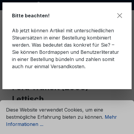
Offizieller Ford Partner
alt springen
Bitte beachten!
Ab jetzt können Artikel mit unterschiedlichen
Steuersätzen in einer Bestellung kombiniert
Ware
werden. Was bedeutet das konkret für Sie? –
Sie können Bordmappen und Benutzerliteratur
in einer Bestellung bündeln und zahlen somit
auch nur einmal Versandkosten.
Lettisch
Transit (2000)
Ford Transit (2000)
Lettisch
ationen ...
Cookie-Voreinstellungen
Diese Website verwendet Cookies, um eine
bestmögliche Erfahrung bieten zu können.
Mehr
Produkte filtern
Informationen ...