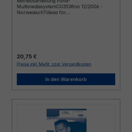
Betriebsanleitung Fond-
MultimediasystemCG3538no 12/2006 -
NorwegischTillegg for
underholdningssystem for baksete
Regulärer Preis:
20,75 €
Preise inkl. MwSt. zzgl. Versandkosten
In den Warenkorb