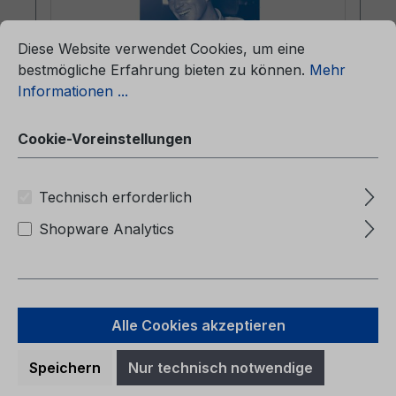
ationen ...
Cookie-Voreinstellungen
Diese Website verwendet Cookies, um eine
bestmögliche Erfahrung bieten zu können.
Mehr
Informationen ...
Betriebsanleitung Ford Galaxy / Ford
S-MAX CG3533no 01/2007 -
Cookie-Voreinstellungen
Norwegisch
Technisch erforderlich
Betriebsanleitung Ford Galaxy / Ford S-
Shopware Analytics
MAXCG3533no 01/2007 -
NorwegischInstruksjonsbok (Biler
produsert f o m 06.03.2006 Biler produsert
t o m 19.08.2007)
Alle Cookies akzeptieren
Speichern
Nur technisch notwendige
Regulärer Preis:
38,72 €