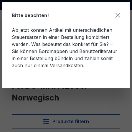
Offizieller Ford Partner
alt springen
Bitte beachten!
Ab jetzt können Artikel mit unterschiedlichen
Steuersätzen in einer Bestellung kombiniert
Ware
werden. Was bedeutet das konkret für Sie? –
Sie können Bordmappen und Benutzerliteratur
in einer Bestellung bündeln und zahlen somit
auch nur einmal Versandkosten.
Norwegisch
S-MAX (2006)
Ford S-MAX (2006)
Norwegisch
Produkte filtern