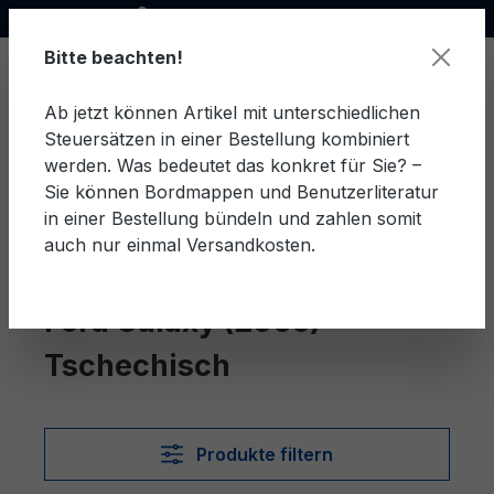
Offizieller Ford Partner
alt springen
Bitte beachten!
Ab jetzt können Artikel mit unterschiedlichen
Steuersätzen in einer Bestellung kombiniert
Ware
werden. Was bedeutet das konkret für Sie? –
Sie können Bordmappen und Benutzerliteratur
in einer Bestellung bündeln und zahlen somit
auch nur einmal Versandkosten.
Tschechisch
Galaxy (2006)
Ford Galaxy (2006)
Tschechisch
Produkte filtern