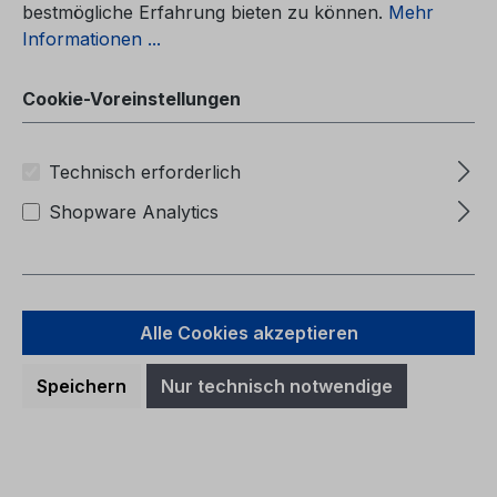
bestmögliche Erfahrung bieten zu können.
Mehr
Informationen ...
Cookie-Voreinstellungen
Betriebsanleitung Ford Galaxy / Ford
Technisch erforderlich
S-MAX CG3533cs 01/2013 -
Tschechisch
Shopware Analytics
Betriebsanleitung Ford Galaxy / Ford S-
MAXCG3533cs 01/2013 -
TschechischNávod k obsluze (Vozidla
Alle Cookies akzeptieren
vyráběná od: 20.08.2012 Vozidla vyráběná
do: 24.11.2013)
Speichern
Nur technisch notwendige
Regulärer Preis:
40,69 €