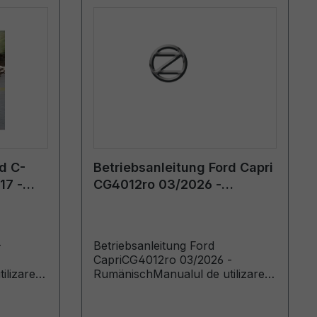
d C-
Betriebsanleitung Ford Capri
17 -
CG4012ro 03/2026 -
Rumänisch
-
Betriebsanleitung Ford
CapriCG4012ro 03/2026 -
ilizare
RumänischManualul de utilizare
ata de:
(Vehicule produse de la data de:
duse
09.03.2026)
18)