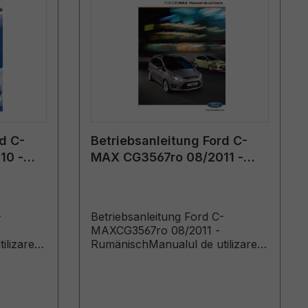
d C-
Betriebsanleitung Ford C-
10 -
MAX CG3567ro 08/2011 -
Rumänisch
-
Betriebsanleitung Ford C-
MAXCG3567ro 08/2011 -
ilizare
RumänischManualul de utilizare
ata de:
(Vehicule produse de la data de:
duse
12.08.2011 Vehicule produse pana
10)
la data de: 09.09.2012)