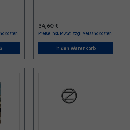
Regulärer Preis:
34,60 €
sandkosten
Preise inkl. MwSt. zzgl. Versandkosten
b
In den Warenkorb