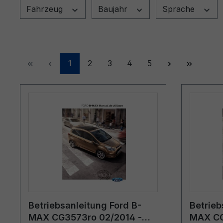
Fahrzeug
Baujahr
Sprache
Seite
Seite
Seite
Seite
Seite
1
2
3
4
5
Betriebsanleitung Ford B-
Betrieb
MAX CG3573ro 02/2014 -
MAX CG