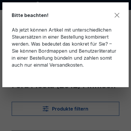
Offizieller Ford Partner
alt springen
Bitte beachten!
Ab jetzt können Artikel mit unterschiedlichen
Steuersätzen in einer Bestellung kombiniert
Ware
werden. Was bedeutet das konkret für Sie? –
Sie können Bordmappen und Benutzerliteratur
in einer Bestellung bündeln und zahlen somit
auch nur einmal Versandkosten.
Finnisch
Fiesta (2012)
Ford Fiesta (2012) Finnisch
Produkte filtern