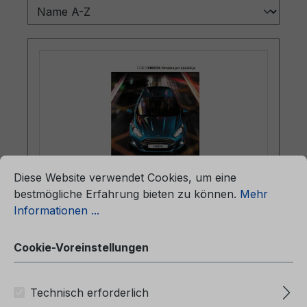
ationen ...
Cookie-Voreinstellungen
Diese Website verwendet Cookies, um eine
bestmögliche Erfahrung bieten zu können.
Mehr
Betriebsanleitung Ford Fiesta
Informationen ...
CG3582fi 02/2014 - Finnisch
Cookie-Voreinstellungen
Betriebsanleitung Ford FiestaCG3582fi
Technisch erforderlich
02/2014 - FinnischOmistajan käsikirja (autot