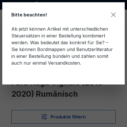
Offizieller Ford Partner
alt springen
Bitte beachten!
Ab jetzt können Artikel mit unterschiedlichen
Steuersätzen in einer Bestellung kombiniert
Ware
werden. Was bedeutet das konkret für Sie? –
Sie können Bordmappen und Benutzerliteratur
in einer Bestellung bündeln und zahlen somit
auch nur einmal Versandkosten.
Rumänisch
Kuga Vignale (2016-2020)
Ford Kuga Vignale (2016-
2020) Rumänisch
Produkte filtern