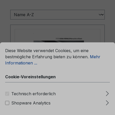
ationen ...
Cookie-Voreinstellungen
Diese Website verwendet Cookies, um eine
bestmögliche Erfahrung bieten zu können.
Mehr
Informationen ...
Cookie-Voreinstellungen
Betriebsanleitung Ford Kuga Vignale
CG3677ro 01/2019 - Rumänisch
Technisch erforderlich
Shopware Analytics