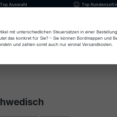
Top Auswahl
Top Kundenzufri
tikel mit unterschiedlichen Steuersätzen in einer Bestellun
tet das konkret für Sie? – Sie können Bordmappen und Ben
ündeln und zahlen somit auch nur einmal Versandkosten.
Estnisch
Finnisch
Französisch
Griechisch
esisch
Rumänisch
Russisch
Schwedisch
Sl
chwedisch