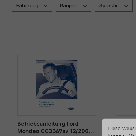
Fahrzeug
Baujahr
Sprache
che Erfahrung bieten zu können.
Mehr Informationen ...
Cookie-Vorein
Betriebsanleitung Ford
Bordmap
Diese Websi
Mondeo CG3369sv 12/2005 -
6M51-7
können.
Meh