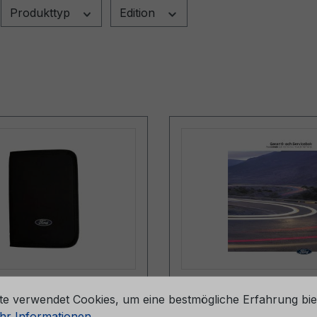
Produkttyp
Edition
stellungen
pe (ohne Inhalt)
Serviceheft CG2147
te verwendet Cookies, um eine bestmögliche Erfahrung bie
057-BA
06/2024 - Schweden
r Informationen ...