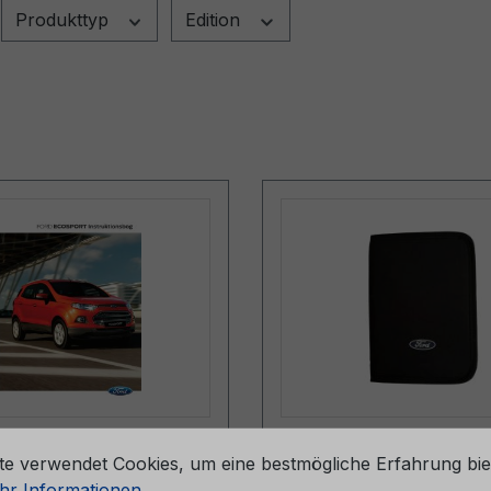
Produkttyp
Edition
stellungen
sanleitung Ford
Bordmappe (ohne Inha
te verwendet Cookies, um eine bestmögliche Erfahrung bie
rt CG3590da 02/2015
6M51-7057-BA
r Informationen ...