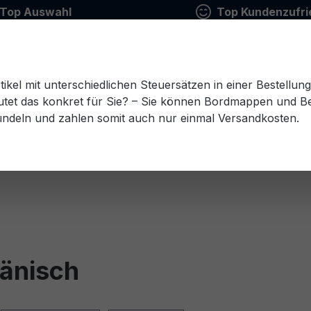
Top Auswahl
Top Kundenzufri
tikel mit unterschiedlichen Steuersätzen in einer Bestellun
tet das konkret für Sie? – Sie können Bordmappen und Ben
ündeln und zahlen somit auch nur einmal Versandkosten.
Estnisch
Finnisch
Französisch
Griechisch
esisch
Rumänisch
Russisch
Schwedisch
Sl
Dänisch