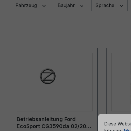
Fahrzeug
Baujahr
Sprache
che Erfahrung bieten zu können.
Mehr Informationen ...
Cookie-Vorein
Betriebsanleitung Ford
Betrieb
Diese Websi
EcoSport CG3590da 02/2014
EcoSpo
können.
Meh