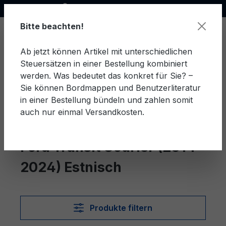
Offizieller Ford Partner
alt springen
Bitte beachten!
Ab jetzt können Artikel mit unterschiedlichen
Steuersätzen in einer Bestellung kombiniert
Ware
werden. Was bedeutet das konkret für Sie? –
Sie können Bordmappen und Benutzerliteratur
in einer Bestellung bündeln und zahlen somit
auch nur einmal Versandkosten.
Estnisch
Transit Courier (2014-2024)
Ford Transit Courier (2014-
2024) Estnisch
Produkte filtern