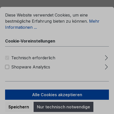
ationen ...
Cookie-Voreinstellungen
Diese Website verwendet Cookies, um eine
bestmögliche Erfahrung bieten zu können.
Mehr
Informationen ...
Cookie-Voreinstellungen
Technisch erforderlich
Shopware Analytics
Betriebsanleitung Ford Tourneo
Courier / Transit Courier CG3621et
Alle Cookies akzeptieren
04/2014 - Estnisch
Speichern
Nur technisch notwendige