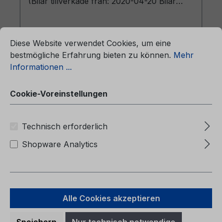
(Bilar tillverkade från: 2020-04-20 Bilar
tillverkade fram till: 2020-09-20)
ationen ...
Cookie-Voreinstellungen
Diese Website verwendet Cookies, um eine
bestmögliche Erfahrung bieten zu können.
Mehr
Informationen ...
Regulärer Preis:
47,25 €
Preise inkl. MwSt. zzgl. Versandkosten
Cookie-Voreinstellungen
In den Warenkorb
Technisch erforderlich
Shopware Analytics
Alle Cookies akzeptieren
Speichern
Nur technisch notwendige