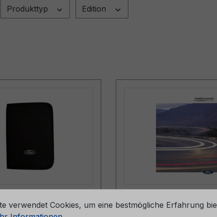
Produkttyp
Edition
stellungen
pe (ohne Inhalt)
Serviceheft CG2147E
te verwendet Cookies, um eine bestmögliche Erfahrung bie
057-BA
06/2024 - Estland
r Informationen ...