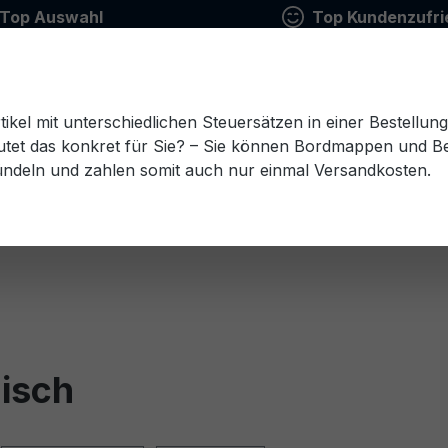
Top Auswahl
Top Kundenzufri
tikel mit unterschiedlichen Steuersätzen in einer Bestellun
tet das konkret für Sie? – Sie können Bordmappen und Ben
ündeln und zahlen somit auch nur einmal Versandkosten.
Estnisch
Finnisch
Französisch
Griechisch
esisch
Rumänisch
Russisch
Schwedisch
Sl
isch