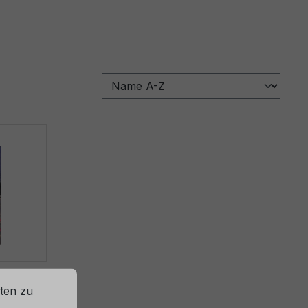
ST
ten zu