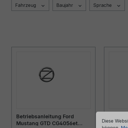
Fahrzeug
Baujahr
Sprache
che Erfahrung bieten zu können.
Mehr Informationen ...
Cookie-Vorein
Betriebsanleitung Ford
Bordmap
Diese Websi
Mustang GTD CG4056et
6M51-7
können.
Meh