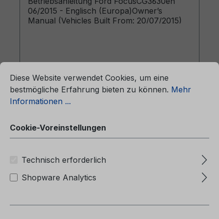
Betriebsanleitung Ford FocusCG3630en
06/2015 - Englisch (Europa)Owner’s
Manual (Vehicles Built From: 20/07/2015)
ationen ...
Cookie-Voreinstellungen
Diese Website verwendet Cookies, um eine
bestmögliche Erfahrung bieten zu können.
Mehr
Regulärer Preis:
43,97 €
Informationen ...
Preise inkl. MwSt. zzgl. Versandkosten
Cookie-Voreinstellungen
In den Warenkorb
Technisch erforderlich
Shopware Analytics