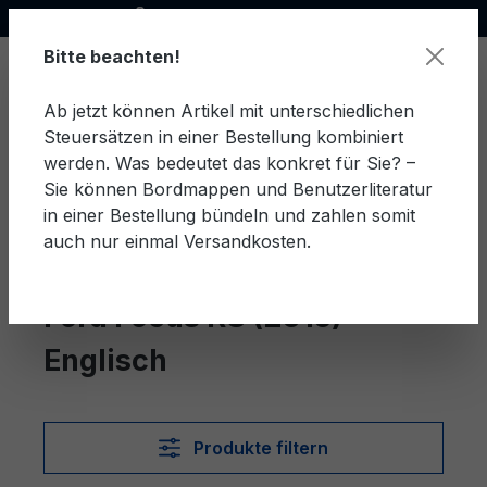
Offizieller Ford Partner
alt springen
Bitte beachten!
Ab jetzt können Artikel mit unterschiedlichen
Steuersätzen in einer Bestellung kombiniert
Ware
werden. Was bedeutet das konkret für Sie? –
Sie können Bordmappen und Benutzerliteratur
in einer Bestellung bündeln und zahlen somit
auch nur einmal Versandkosten.
Englisch
Focus RS (2015)
Ford Focus RS (2015)
Englisch
Produkte filtern