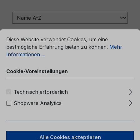
ationen ...
Cookie-Voreinstellungen
Diese Website verwendet Cookies, um eine
bestmögliche Erfahrung bieten zu können.
Mehr
Informationen ...
Cookie-Voreinstellungen
Technisch erforderlich
Shopware Analytics
Betriebsanleitung Ford Tourneo
Custom / Transit Custom CG3964et
02/2024 - Estnisch
Alle Cookies akzeptieren