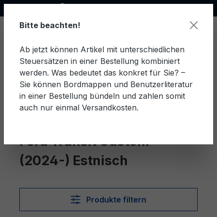
Offizieller Ford Partner
alt springen
Bitte beachten!
Ab jetzt können Artikel mit unterschiedlichen
Steuersätzen in einer Bestellung kombiniert
Ware
werden. Was bedeutet das konkret für Sie? –
Sie können Bordmappen und Benutzerliteratur
in einer Bestellung bündeln und zahlen somit
auch nur einmal Versandkosten.
Estnisch
Transit Custom (2024-)
Ford Transit Custom
(2024-) Estnisch
Produkte filtern