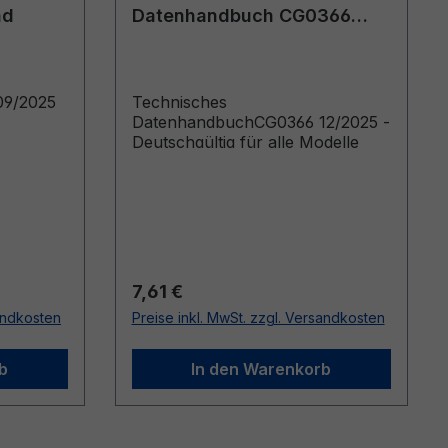
nd
Datenhandbuch CG0366
12/2025 - Deutsch
09/2025
Technisches
DatenhandbuchCG0366 12/2025 -
Deutschgültig für alle Modelle
Regulärer Preis:
7,61 €
sandkosten
Preise inkl. MwSt. zzgl. Versandkosten
b
In den Warenkorb