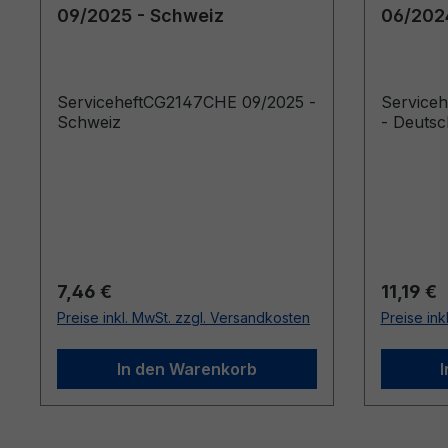
09/2025 - Schweiz
06/202
ServiceheftCG2147CHE 09/2025 -
Service
Schweiz
- Deutsc
Regulärer Preis:
Reguläre
7,46 €
11,19 €
Preise inkl. MwSt. zzgl. Versandkosten
Preise ink
In den Warenkorb