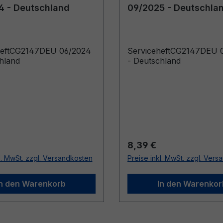
4 - Deutschland
09/2025 - Deutschla
heftCG2147DEU 06/2024
ServiceheftCG2147DEU 
hland
- Deutschland
r Preis:
Regulärer Preis:
8,39 €
l. MwSt. zzgl. Versandkosten
Preise inkl. MwSt. zzgl. Ver
In den Warenkorb
In den Warenkor