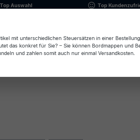
Top Auswahl
Top Kundenzufri
tikel mit unterschiedlichen Steuersätzen in einer Bestellun
tet das konkret für Sie? – Sie können Bordmappen und Ben
ündeln und zahlen somit auch nur einmal Versandkosten.
Estnisch
Finnisch
Französisch
Griechisch
esisch
Rumänisch
Russisch
Schwedisch
Sl