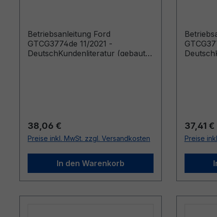
Betriebsanleitung Ford
Betriebs
GTCG3774de 11/2021 -
GTCG377
DeutschKundenliteratur (gebaut
DeutschK
ab 04.01.2022)
ab 04.12
Regulärer Preis:
Reguläre
38,06 €
37,41 €
Preise inkl. MwSt. zzgl. Versandkosten
Preise ink
In den Warenkorb