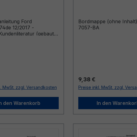
anleitung Ford
Bordmappe (ohne Inhalt
4de 12/2017 -
7057-BA
undenliteratur (gebaut
.2017)
r Preis:
Regulärer Preis:
9,38 €
l. MwSt. zzgl. Versandkosten
Preise inkl. MwSt. zzgl. Ver
In den Warenkorb
In den Warenkor