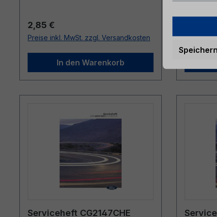
Regulärer Preis:
Reguläre
2,85 €
7,46 €
Preise inkl. MwSt. zzgl. Versandkosten
Preise ink
Speicher
In den Warenkorb
Serviceheft CG2147CHE
Servic