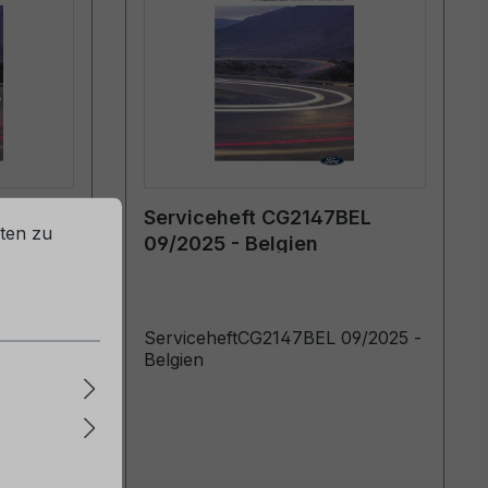
EL
Serviceheft CG2147BEL
ten zu
09/2025 - Belgien
6/2024 -
ServiceheftCG2147BEL 09/2025 -
Belgien