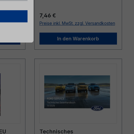
Regulärer Preis:
7,46 €
sandkosten
Preise inkl. MwSt. zzgl. Versandkosten
b
In den Warenkorb
DEU
Technisches