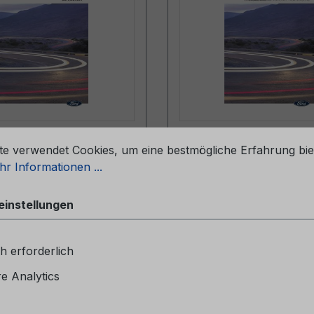
stellungen
eheft CG2147AUT
Serviceheft CG2147B
te verwendet Cookies, um eine bestmögliche Erfahrung bie
 - Österreich
06/2024 - Belgien
r Informationen ...
einstellungen
heftCG2147AUT 09/2025 -
ServiceheftCG2147BEL 0
ch
Belgien
h erforderlich
 Analytics