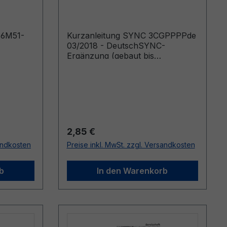
Deutsch
)6M51-
Kurzanleitung SYNC 3CGPPPPde
03/2018 - DeutschSYNC-
Ergänzung (gebaut bis
10.01.2018)
Regulärer Preis:
2,85 €
sandkosten
Preise inkl. MwSt. zzgl. Versandkosten
b
In den Warenkorb