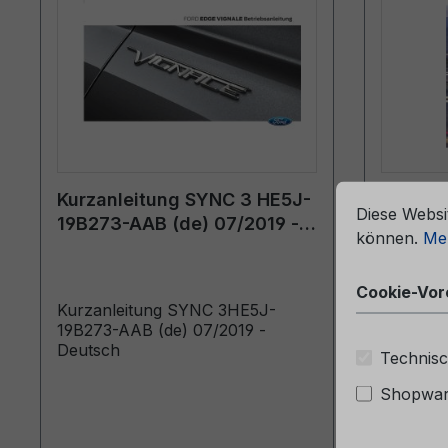
che Erfahrung bieten zu können.
Mehr Informationen ...
Cookie-Vorein
Kurzanleitung SYNC 3 HE5J-
Servic
Diese Websi
19B273-AAB (de) 07/2019 -
09/2025
können.
Meh
Deutsch
Cookie-Vor
Kurzanleitung SYNC 3HE5J-
Service
19B273-AAB (de) 07/2019 -
Österrei
Deutsch
Technisc
Shopware