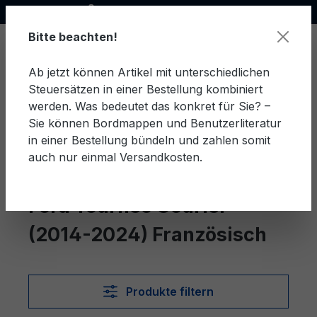
Offizieller Ford Partner
alt springen
Bitte beachten!
Ab jetzt können Artikel mit unterschiedlichen
Steuersätzen in einer Bestellung kombiniert
Ware
werden. Was bedeutet das konkret für Sie? –
Sie können Bordmappen und Benutzerliteratur
in einer Bestellung bündeln und zahlen somit
auch nur einmal Versandkosten.
Französisch
Tourneo Courier (2014-2024)
Ford Tourneo Courier
(2014-2024) Französisch
Produkte filtern