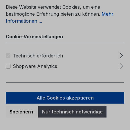
Cookie-Voreinstellungen
Betriebsanleitung Ford FocusCG3505fi
01/2007 - FinnischOmistajan käsikirja (autot
Diese Website verwendet Cookies, um eine
valmistettu lähtien: 1.7.2007 autot
bestmögliche Erfahrung bieten zu können.
Mehr
valmistettu saakka: 2.12.2007)
Informationen ...
Cookie-Voreinstellungen
Regulärer Preis:
38,72 €
Technisch erforderlich
Preise inkl. MwSt. zzgl. Versandkosten
Shopware Analytics
In den Warenkorb
Alle Cookies akzeptieren
Speichern
Nur technisch notwendige