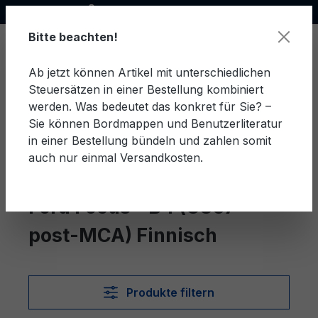
Offizieller Ford Partner
alt springen
Bitte beachten!
Ab jetzt können Artikel mit unterschiedlichen
Steuersätzen in einer Bestellung kombiniert
Ware
werden. Was bedeutet das konkret für Sie? –
Sie können Bordmappen und Benutzerliteratur
in einer Bestellung bündeln und zahlen somit
auch nur einmal Versandkosten.
Finnisch
Focus - B4 (C307 post-MCA)
Ford Focus - B4 (C307
post-MCA) Finnisch
Produkte filtern