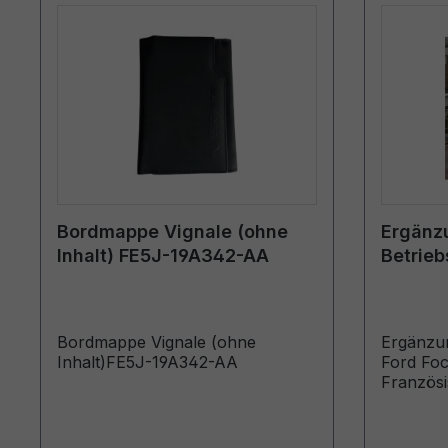
Bordmappe Vignale (ohne
Ergänz
Inhalt) FE5J-19A342-AA
Betrieb
CG3934
Franzö
Bordmappe Vignale (ohne
Ergänzun
Inhalt)FE5J-19A342-AA
Ford Fo
Französi
compléme
produits 
Véhicules