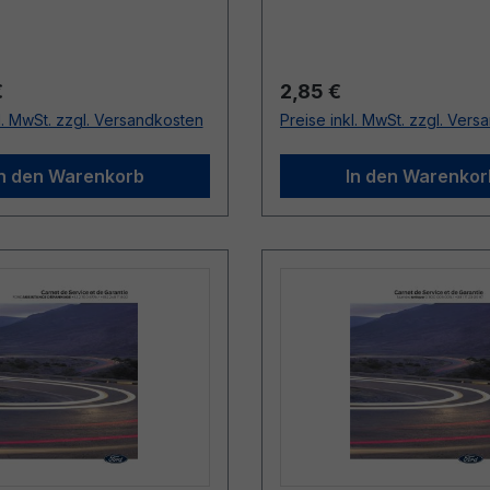
024)
r Preis:
Regulärer Preis:
€
2,85 €
l. MwSt. zzgl. Versandkosten
Preise inkl. MwSt. zzgl. Ver
In den Warenkorb
In den Warenkor