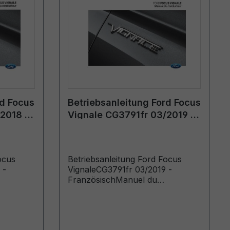
rd Focus
Betriebsanleitung Ford Focus
2018 -
Vignale CG3791fr 03/2019 -
Französisch
ocus
Betriebsanleitung Ford Focus
 -
VignaleCG3791fr 03/2019 -
FranzösischManuel du
oduits
conducteur (Véhicules produits à
partir de: 08/04/2019 Véhicules
produits jusqu’au: 18/08/2019)