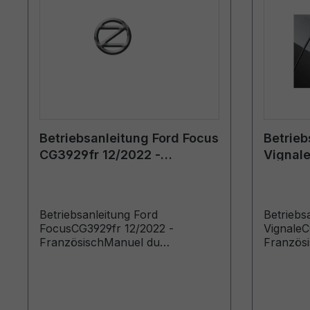
Betriebsanleitung Ford Focus
Betrieb
CG3929fr 12/2022 -
Vignale
Französisch
Franzö
Betriebsanleitung Ford
Betriebs
FocusCG3929fr 12/2022 -
VignaleC
FranzösischManuel du
Französ
conducteur (Véhicules produits à
conducte
partir de: 10/07/2023 Véhicules
partir d
produits jusqu’au: 20/03/2024)