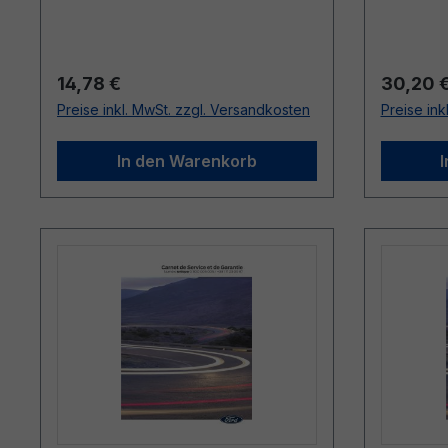
20/03/2
Regulärer Preis:
Reguläre
14,78 €
30,20 
Preise inkl. MwSt. zzgl. Versandkosten
Preise ink
In den Warenkorb