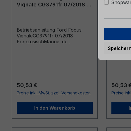
Shopware
Vignale CG3791fr 07/2018 -
Vignale
Französisch
Franzö
Betriebsanleitung Ford Focus
Betriebs
VignaleCG3791fr 07/2018 -
VignaleC
FranzösischManuel du
Französ
conducteur (Véhicules produits à
conducte
Speicher
partir de: 15/10/2018 Véhicules
partir d
produits jusqu’au: 13/01/2019)
produits
Regulärer Preis:
Reguläre
50,53 €
50,53 
Preise inkl. MwSt. zzgl. Versandkosten
Preise ink
In den Warenkorb