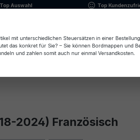
Top Auswahl
Top Kundenzufri
tikel mit unterschiedlichen Steuersätzen in einer Bestellun
tet das konkret für Sie? – Sie können Bordmappen und Ben
ündeln und zahlen somit auch nur einmal Versandkosten.
Estnisch
Finnisch
Französisch
Griechisch
esisch
Rumänisch
Russisch
Schwedisch
Sl
018-2024) Französisch