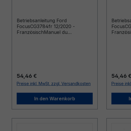
Französisch
Franzö
Betriebsanleitung Ford
Betriebs
FocusCG3784fr 12/2020 -
FocusCG
FranzösischManuel du
Französ
conducteur (Véhicules produits à
conducte
partir de: 15/03/2021 Véhicules
partir d
produits jusqu’au: 28/11/2021)
produits
Regulärer Preis:
Reguläre
54,46 €
54,46 
Preise inkl. MwSt. zzgl. Versandkosten
Preise ink
In den Warenkorb