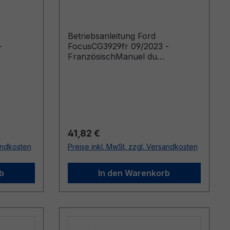
Französisch
Betriebsanleitung Ford
-
FocusCG3929fr 09/2023 -
FranzösischManuel du
oduits
conducteur (Véhicules produits à
partir de: 21/03/2024)
Regulärer Preis:
41,82 €
sandkosten
Preise inkl. MwSt. zzgl. Versandkosten
b
In den Warenkorb