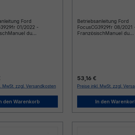
sisch
Französisch
anleitung Ford
Betriebsanleitung Ford
3929fr 01/2022 -
FocusCG3929fr 08/2021 
ischManuel du
FranzösischManuel du
ur (Véhicules produits à
conducteur (Véhicules pr
e: 05/09/2022 Véhicules
jusqu’au: 04/09/2022)
 jusqu’au: 09/07/2023)
r Preis:
Regulärer Preis:
€
53,16 €
l. MwSt. zzgl. Versandkosten
Preise inkl. MwSt. zzgl. Ver
In den Warenkorb
In den Warenkor