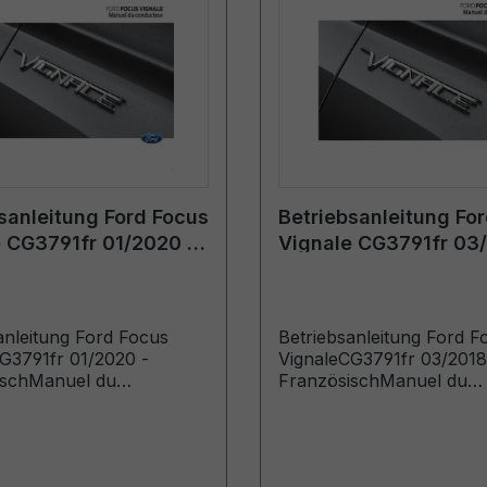
sanleitung Ford Focus
Betriebsanleitung Fo
 CG3791fr 01/2020 -
Vignale CG3791fr 03/
sisch
Französisch
anleitung Ford Focus
Betriebsanleitung Ford F
G3791fr 01/2020 -
VignaleCG3791fr 03/2018
ischManuel du
FranzösischManuel du
ur (Véhicules produits à
conducteur (Véhicules pr
e: 27/04/2020)
jusqu’au: 14/10/2018)