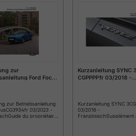
ung zur
Kurzanleitung SYNC 
sanleitung Ford Focus
CGPPPPfr 03/2018 -
fr 03/2023 -
Französisch
sisch
g zur Betriebsanleitung
Kurzanleitung SYNC 3C
cusCG3934fr 03/2023 -
03/2018 -
schGuide du propriétaire
FranzösischSupplément 
ntaire (Véhicules
SYNC (Véhicules produit
à partir de: 10/07/2023
jusqu’au: 10/01/2018)
 produits jusqu’au: