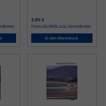
Regulärer Preis:
2,85 €
sandkosten
Preise inkl. MwSt. zzgl. Versandkosten
b
In den Warenkorb