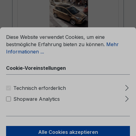
ationen ...
Cookie-Voreinstellungen
Diese Website verwendet Cookies, um eine
bestmögliche Erfahrung bieten zu können.
Mehr
Informationen ...
Betriebsanleitung Ford B-MAX
CG3573no 02/2014 - Norwegisch
Cookie-Voreinstellungen
Betriebsanleitung Ford B-MAXCG3573no
Technisch erforderlich
02/2014 - NorwegischInstruksjonsbok
(Biler produsert f o m 10.03.2014 Biler
Shopware Analytics
produsert t o m 03.05.2015)
Alle Cookies akzeptieren