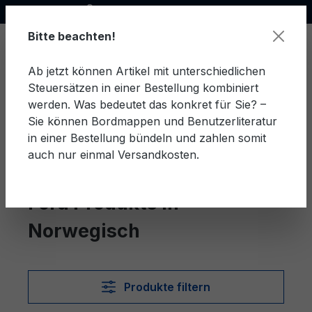
Offizieller Ford Partner
alt springen
Bitte beachten!
Ab jetzt können Artikel mit unterschiedlichen
Steuersätzen in einer Bestellung kombiniert
Ware
werden. Was bedeutet das konkret für Sie? –
Sie können Bordmappen und Benutzerliteratur
in einer Bestellung bündeln und zahlen somit
auch nur einmal Versandkosten.
Norwegisch
Ford Produkte in
Norwegisch
Produkte filtern