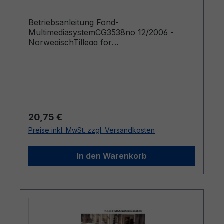
Betriebsanleitung Fond-
MultimediasystemCG3538no 12/2006 -
NorwegischTillegg for
underholdningssystem for baksete
Regulärer Preis:
20,75 €
Preise inkl. MwSt. zzgl. Versandkosten
In den Warenkorb