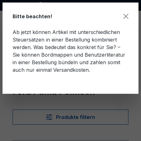
Offizieller Ford Partner
alt springen
Bitte beachten!
Ab jetzt können Artikel mit unterschiedlichen
Steuersätzen in einer Bestellung kombiniert
Ware
werden. Was bedeutet das konkret für Sie? –
Sie können Bordmappen und Benutzerliteratur
in einer Bestellung bündeln und zahlen somit
auch nur einmal Versandkosten.
Polnisch
Puma
Ford Puma Polnisch
Produkte filtern