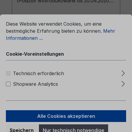
(Pojazdy wyprodukowane od 20.04.2020
Pojazdy wyprodukowane do 20.09.2020)
ationen ...
Cookie-Voreinstellungen
Diese Website verwendet Cookies, um eine
bestmögliche Erfahrung bieten zu können.
Mehr
Informationen ...
Regulärer Preis:
49,87 €
Preise inkl. MwSt. zzgl. Versandkosten
Cookie-Voreinstellungen
In den Warenkorb
Technisch erforderlich
Shopware Analytics
Alle Cookies akzeptieren
Speichern
Nur technisch notwendige