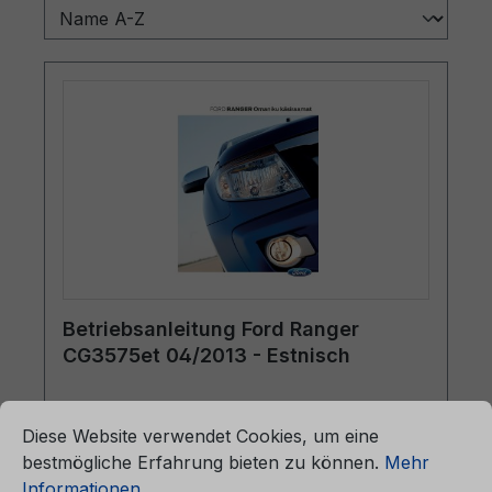
Betriebsanleitung Ford Ranger
CG3575et 04/2013 - Estnisch
ationen ...
Cookie-Voreinstellungen
Diese Website verwendet Cookies, um eine
Betriebsanleitung Ford RangerCG3575et
bestmögliche Erfahrung bieten zu können.
Mehr
04/2013 - EstnischOmaniku käsiraamat
Informationen ...