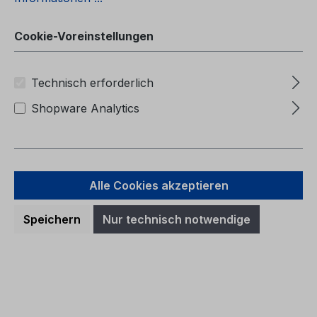
(Vehicles Built From: 22.04.2013 Vehicles
Built Up To: 26.01.2014)
Cookie-Voreinstellungen
Technisch erforderlich
Regulärer Preis:
36,10 €
Shopware Analytics
Preise inkl. MwSt. zzgl. Versandkosten
In den Warenkorb
Alle Cookies akzeptieren
Speichern
Nur technisch notwendige