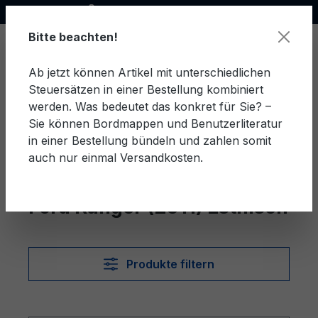
Offizieller Ford Partner
alt springen
Bitte beachten!
Ab jetzt können Artikel mit unterschiedlichen
Steuersätzen in einer Bestellung kombiniert
Ware
werden. Was bedeutet das konkret für Sie? –
Sie können Bordmappen und Benutzerliteratur
in einer Bestellung bündeln und zahlen somit
auch nur einmal Versandkosten.
Estnisch
Ranger (2011)
Ford Ranger (2011) Estnisch
Produkte filtern