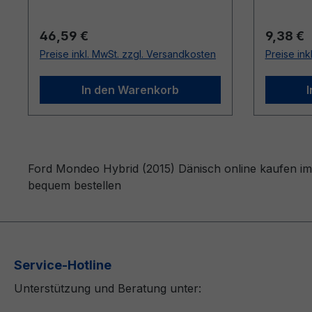
Regulärer Preis:
Reguläre
46,59 €
9,38 €
Preise inkl. MwSt. zzgl. Versandkosten
Preise ink
In den Warenkorb
Ford Mondeo Hybrid (2015) Dänisch online kaufen im 
bequem bestellen
Service-Hotline
Unterstützung und Beratung unter: