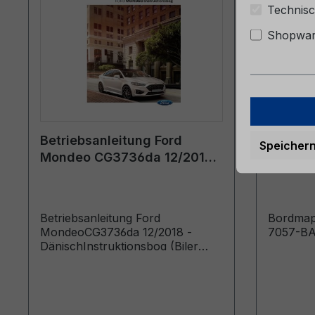
Technisc
Shopware
Betriebsanleitung Ford
Bordmap
Speicher
Mondeo CG3736da 12/2018 -
6M51-7
Dänisch
Betriebsanleitung Ford
Bordmap
MondeoCG3736da 12/2018 -
7057-B
DänischInstruktionsbog (Biler
produceret fra: 14-01-2019 Biler
produceret frem til: 02-09-2019)