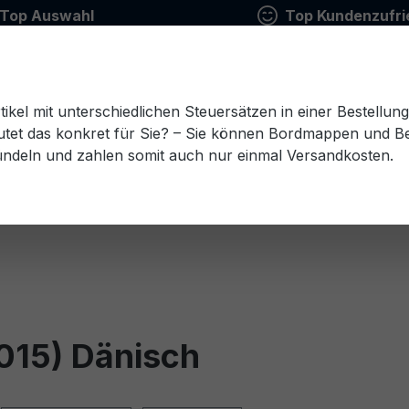
Top Auswahl
Top Kundenzufri
tikel mit unterschiedlichen Steuersätzen in einer Bestellun
tet das konkret für Sie? – Sie können Bordmappen und Ben
ündeln und zahlen somit auch nur einmal Versandkosten.
Estnisch
Finnisch
Französisch
Griechisch
esisch
Rumänisch
Russisch
Schwedisch
Sl
015) Dänisch