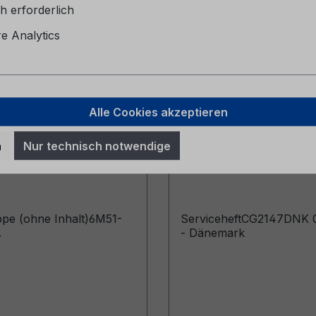
h erforderlich
 Analytics
Alle Cookies akzeptieren
pe (ohne Inhalt)
Serviceheft CG2147
n
Nur technisch notwendige
057-BA
06/2024 - Dänemark
pe (ohne Inhalt)6M51-
ServiceheftCG2147DNK 
A
- Dänemark