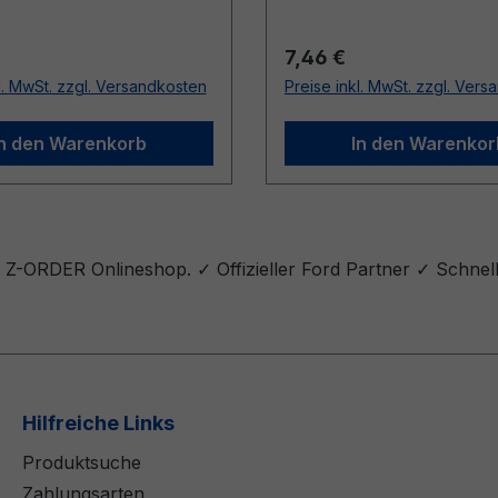
r Preis:
Regulärer Preis:
7,46 €
l. MwSt. zzgl. Versandkosten
Preise inkl. MwSt. zzgl. Ver
In den Warenkorb
In den Warenkor
Z-ORDER Onlineshop. ✓ Offizieller Ford Partner ✓ Schnell
Hilfreiche Links
Produktsuche
Zahlungsarten