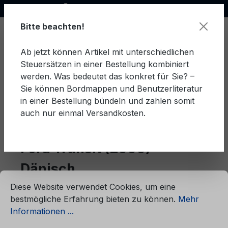
Offizieller Ford Partner
alt springen
Bitte beachten!
Ab jetzt können Artikel mit unterschiedlichen
Steuersätzen in einer Bestellung kombiniert
Ware
werden. Was bedeutet das konkret für Sie? –
Sie können Bordmappen und Benutzerliteratur
in einer Bestellung bündeln und zahlen somit
auch nur einmal Versandkosten.
Dänisch
Transit (2000)
Ford Transit (2000)
Dänisch
ationen ...
Cookie-Voreinstellungen
Diese Website verwendet Cookies, um eine
bestmögliche Erfahrung bieten zu können.
Mehr
Produkte filtern
Informationen ...