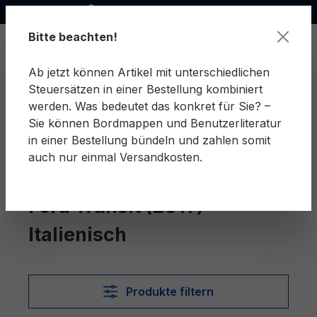
Offizieller Ford Partner
alt springen
Bitte beachten!
Ab jetzt können Artikel mit unterschiedlichen
Steuersätzen in einer Bestellung kombiniert
Ware
werden. Was bedeutet das konkret für Sie? –
Sie können Bordmappen und Benutzerliteratur
in einer Bestellung bündeln und zahlen somit
auch nur einmal Versandkosten.
Italienisch
Transit (2019)
Ford Transit (2019)
Italienisch
Produkte filtern