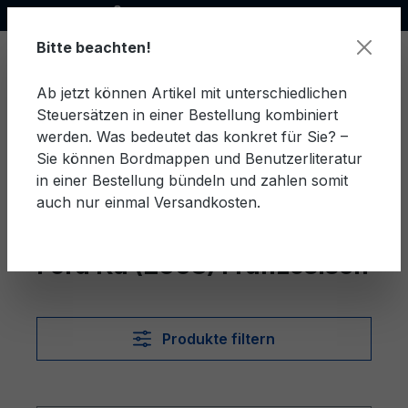
Offizieller Ford Partner
alt springen
Bitte beachten!
Ab jetzt können Artikel mit unterschiedlichen
Steuersätzen in einer Bestellung kombiniert
Ware
werden. Was bedeutet das konkret für Sie? –
Sie können Bordmappen und Benutzerliteratur
in einer Bestellung bündeln und zahlen somit
auch nur einmal Versandkosten.
Französisch
Ka (2008)
Ford Ka (2008) Französisch
Produkte filtern