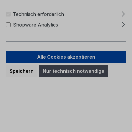
conducteur (Véhicules produits à partir de:
07/07/2014)
Technisch erforderlich
Shopware Analytics
Regulärer Preis:
32,66 €
Preise inkl. MwSt. zzgl. Versandkosten
Alle Cookies akzeptieren
In den Warenkorb
Speichern
Nur technisch notwendige