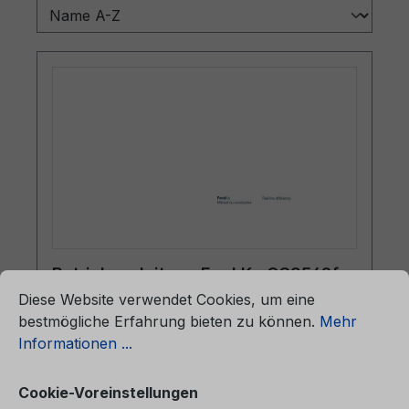
ationen ...
Betriebsanleitung Ford Ka CG3549fr
Cookie-Voreinstellungen
07/2014 - Französisch
Diese Website verwendet Cookies, um eine
bestmögliche Erfahrung bieten zu können.
Mehr
Informationen ...
Betriebsanleitung Ford KaCG3549fr
07/2014 - FranzösischManuel du
Cookie-Voreinstellungen