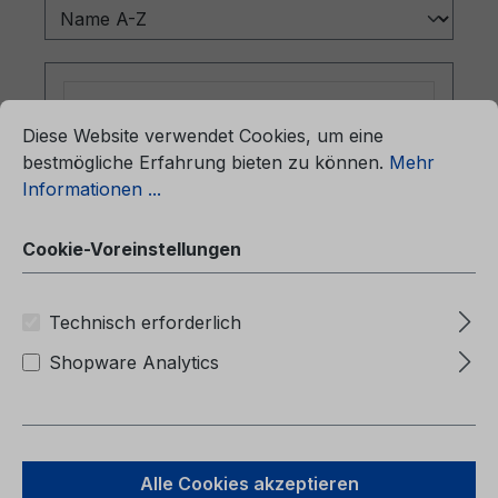
ationen ...
Cookie-Voreinstellungen
Diese Website verwendet Cookies, um eine
bestmögliche Erfahrung bieten zu können.
Mehr
Informationen ...
Cookie-Voreinstellungen
Technisch erforderlich
Betriebsanleitung Ford Focus
CG3630lt 01/2015 - Litauisch
Shopware Analytics
Betriebsanleitung Ford FocusCG3630lt
01/2015 - LitauischIpašnieka rokasgramata
Alle Cookies akzeptieren