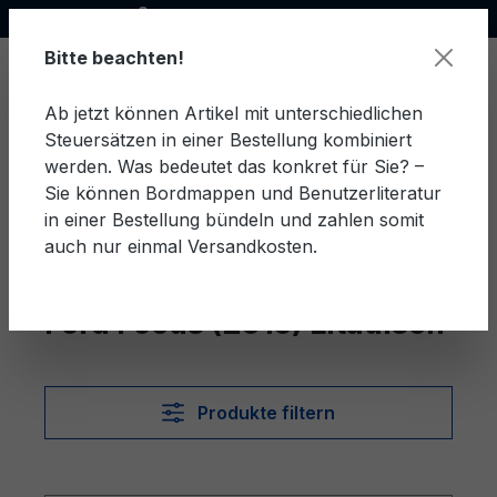
Offizieller Ford Partner
alt springen
Bitte beachten!
Ab jetzt können Artikel mit unterschiedlichen
Steuersätzen in einer Bestellung kombiniert
Ware
werden. Was bedeutet das konkret für Sie? –
Sie können Bordmappen und Benutzerliteratur
in einer Bestellung bündeln und zahlen somit
auch nur einmal Versandkosten.
Litauisch
Focus (2015)
Ford Focus (2015) Litauisch
Produkte filtern