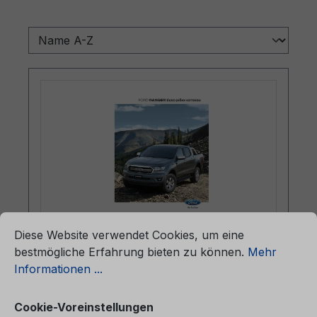
ationen ...
Cookie-Voreinstellungen
Diese Website verwendet Cookies, um eine
Betriebsanleitung Ford Ranger
bestmögliche Erfahrung bieten zu können.
Mehr
CG5023el 01/2020 - Griechisch
Informationen ...
Cookie-Voreinstellungen