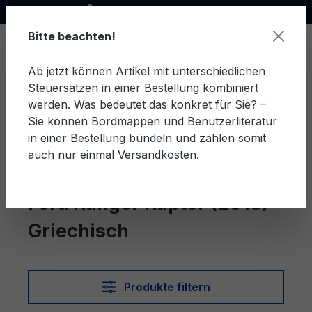
Offizieller Ford Partner
alt springen
Bitte beachten!
Ab jetzt können Artikel mit unterschiedlichen
Steuersätzen in einer Bestellung kombiniert
Ware
werden. Was bedeutet das konkret für Sie? –
Sie können Bordmappen und Benutzerliteratur
in einer Bestellung bündeln und zahlen somit
auch nur einmal Versandkosten.
Griechisch
Ranger Raptor (2018)
Ford Ranger Raptor (2018)
Griechisch
Produkte filtern