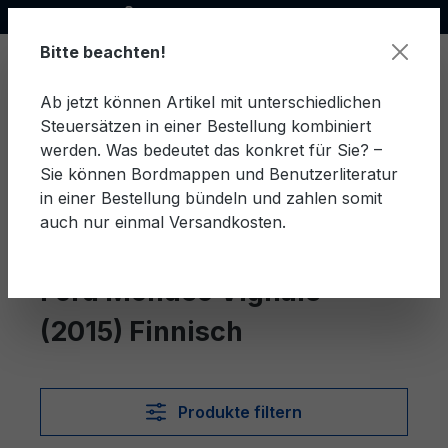
Offizieller Ford Partner
alt springen
Bitte beachten!
Ab jetzt können Artikel mit unterschiedlichen
Steuersätzen in einer Bestellung kombiniert
Ware
werden. Was bedeutet das konkret für Sie? –
Sie können Bordmappen und Benutzerliteratur
in einer Bestellung bündeln und zahlen somit
auch nur einmal Versandkosten.
Finnisch
Mondeo Vignale (2015)
Ford Mondeo Vignale
(2015) Finnisch
Produkte filtern