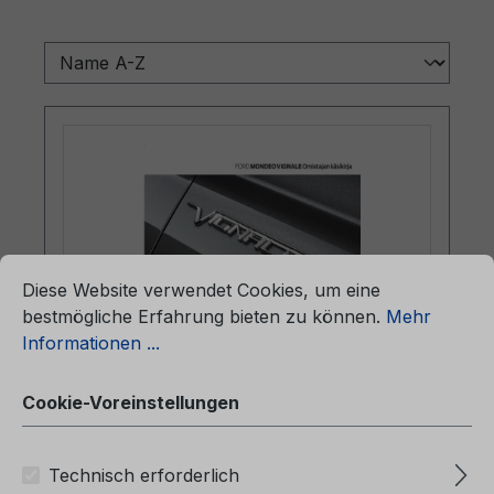
ationen ...
Cookie-Voreinstellungen
Diese Website verwendet Cookies, um eine
bestmögliche Erfahrung bieten zu können.
Mehr
Informationen ...
Betriebsanleitung Ford Mondeo
Vignale CG3651fi 01/2021 - Finnisch
Cookie-Voreinstellungen
Technisch erforderlich