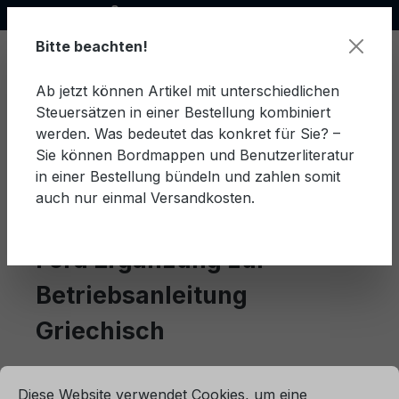
Offizieller Ford Partner
alt springen
Bitte beachten!
Ab jetzt können Artikel mit unterschiedlichen
Steuersätzen in einer Bestellung kombiniert
Ware
werden. Was bedeutet das konkret für Sie? –
Sie können Bordmappen und Benutzerliteratur
in einer Bestellung bündeln und zahlen somit
auch nur einmal Versandkosten.
Griechisch
Ergänzung zur Betriebsanleitung
Ford Ergänzung zur
Betriebsanleitung
Griechisch
ationen ...
Cookie-Voreinstellungen
Diese Website verwendet Cookies, um eine