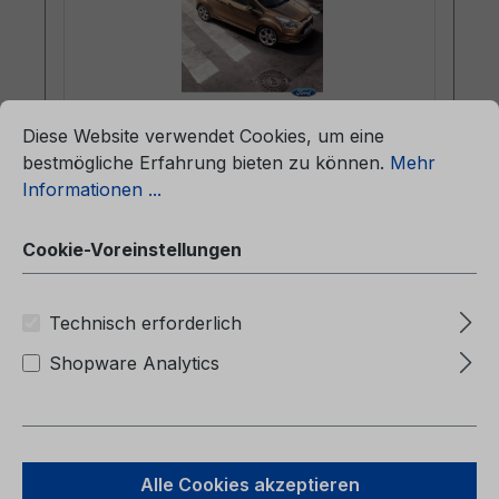
ationen ...
Cookie-Voreinstellungen
Diese Website verwendet Cookies, um eine
Betriebsanleitung Ford B-MAX
bestmögliche Erfahrung bieten zu können.
Mehr
CG3573en 02/2014 - Englisch
Informationen ...
(Europa)
Cookie-Voreinstellungen
Betriebsanleitung Ford B-MAXCG3573en
02/2014 - Englisch (Europa)Owner’s
Manual (Vehicles Built From: 10/03/2014
Technisch erforderlich
Vehicles Built Up To: 03/05/2015)
Shopware Analytics
Regulärer Preis:
38,06 €
Alle Cookies akzeptieren