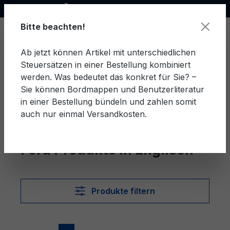
Offizieller Ford Partner
alt springen
Bitte beachten!
Ab jetzt können Artikel mit unterschiedlichen
Steuersätzen in einer Bestellung kombiniert
Ware
werden. Was bedeutet das konkret für Sie? –
Sie können Bordmappen und Benutzerliteratur
in einer Bestellung bündeln und zahlen somit
auch nur einmal Versandkosten.
Englisch
Ford Produkte in Englisch
Produkte filtern