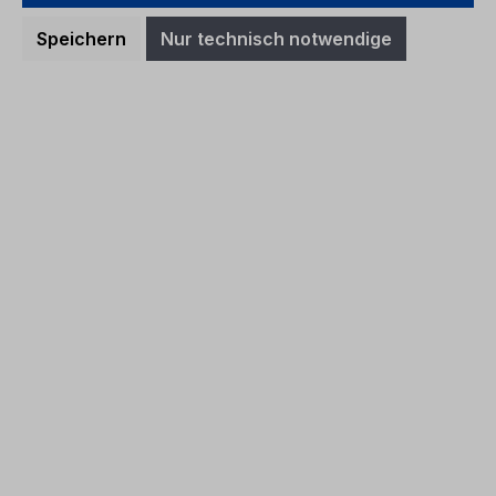
Preise inkl. MwSt. zzgl. Versandkosten
Speichern
Nur technisch notwendige
In den Warenkorb
Betriebsanleitung Ford B-MAX
CG3573en 03/2015 - Englisch
(Europa)