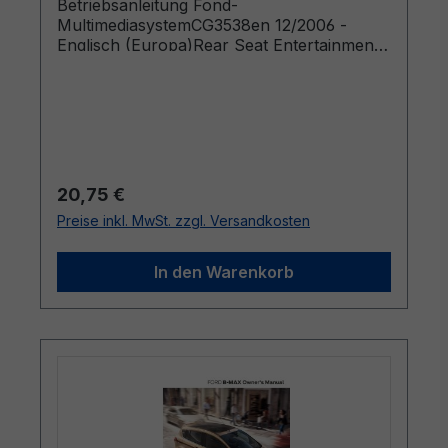
Betriebsanleitung Fond-
MultimediasystemCG3538en 12/2006 -
Englisch (Europa)Rear Seat Entertainment
System Owner's Manual
Regulärer Preis:
20,75 €
Preise inkl. MwSt. zzgl. Versandkosten
In den Warenkorb