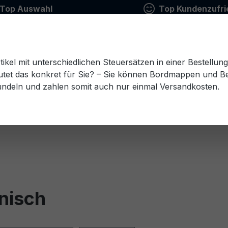
Top Auswahl
Top Kundenzufri
tikel mit unterschiedlichen Steuersätzen in einer Bestellun
tet das konkret für Sie? – Sie können Bordmappen und Ben
ündeln und zahlen somit auch nur einmal Versandkosten.
Estnisch
Finnisch
Französisch
Griechisch
esisch
Rumänisch
Russisch
Schwedisch
Sl
enisch