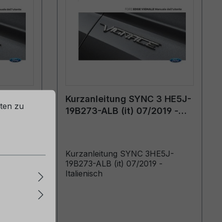
3
Kurzanleitung SYNC 3 HE5J-
ten zu
19B273-ALB (it) 07/2019 -
Italienisch
GPPPPit
Kurzanleitung SYNC 3HE5J-
plemento
19B273-ALB (it) 07/2019 -
no a:
Italienisch