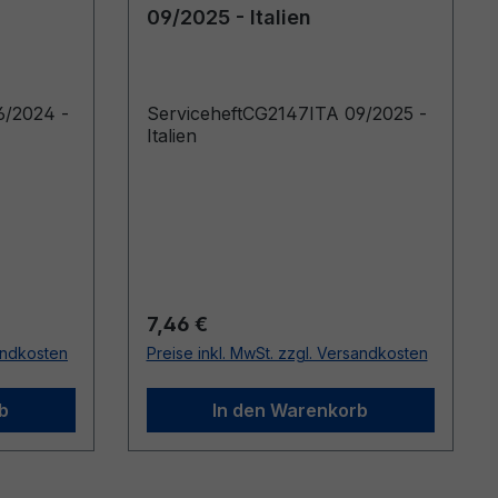
09/2025 - Italien
6/2024 -
ServiceheftCG2147ITA 09/2025 -
Italien
Regulärer Preis:
7,46 €
sandkosten
Preise inkl. MwSt. zzgl. Versandkosten
b
In den Warenkorb