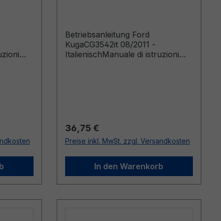
Italienisch
Betriebsanleitung Ford
KugaCG3542it 08/2011 -
uzioni
ItalienischManuale di istruzioni
 da:
(Veicoli costruiti a partire da:
i fino a:
29/08/2011)
Regulärer Preis:
36,75 €
sandkosten
Preise inkl. MwSt. zzgl. Versandkosten
b
In den Warenkorb