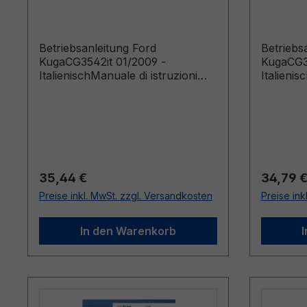
Italienisch
Italieni
Betriebsanleitung Ford
Betriebs
KugaCG3542it 01/2009 -
KugaCG3
ItalienischManuale di istruzioni
Italienis
(Veicoli costruiti a partire da:
(Veicoli c
15/12/2008 Veicoli costruiti fino a:
01/02/200
28/02/2009)
14/12/20
Regulärer Preis:
Reguläre
35,44 €
34,79 
Preise inkl. MwSt. zzgl. Versandkosten
Preise ink
In den Warenkorb